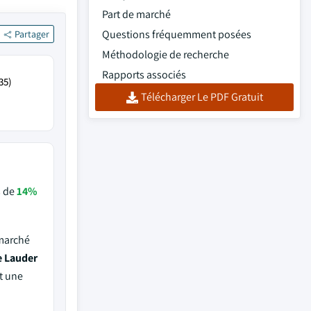
Part de marché
Questions fréquemment posées
Partager
Méthodologie de recherche
Rapports associés
35)
Télécharger Le PDF Gratuit
s de
14%
 marché
e Lauder
t une