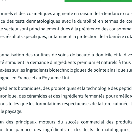
nels et des cosmétiques augmente en raison de la tendance croiss
ce des tests dermatologiques avec la durabilité en termes de c
 le secteur sont principalement dues à la préférence des consomma
 résultats spécifiques, notamment la protection de la barrière cut
onnalisation des routines de soins de beauté à domicile et la dive
uté stimulent la demande d’ingrédients premium et naturels à tous 
on axées sur les ingrédients biotechnologiques de pointe ainsi que su
magne, en France et au Royaume-Uni.
grédients botaniques, des probiotiques et la technologie des pepti
aluronique, des céramides et des ingrédients fermentés pour améliore
tions telles que les formulations respectueuses de la flore cutanée, 
 le paysage.
l’un des principaux moteurs du succès commercial des produits
ne transparence des ingrédients et des tests dermatologiques,