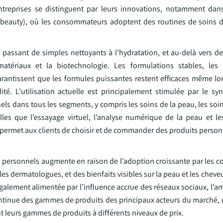
 entreprises se distinguent par leurs innovations, notamment dan
beauty), où les consommateurs adoptent des routines de soins d
passant de simples nettoyants à l’hydratation, et au-delà vers d
 matériaux et la biotechnologie. Les formulations stables, les
rantissent que les formules puissantes restent efficaces même lor
té. L’utilisation actuelle est principalement stimulée par le sy
els dans tous les segments, y compris les soins de la peau, les so
elles que l’essayage virtuel, l’analyse numérique de la peau et l
ermet aux clients de choisir et de commander des produits personna
personnels augmente en raison de l’adoption croissante par les
 les dermatologues, et des bienfaits visibles sur la peau et les cheve
également alimentée par l’influence accrue des réseaux sociaux, l’a
ontinue des gammes de produits des principaux acteurs du marché, q
 leurs gammes de produits à différents niveaux de prix.