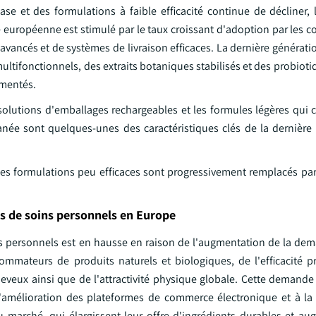
se et des formulations à faible efficacité continue de décliner,
e européenne est stimulé par le taux croissant d'adoption par les
 avancés et de systèmes de livraison efficaces. La dernière générat
ltifonctionnels, des extraits botaniques stabilisés et des probioti
rmentés.
 solutions d'emballages rechargeables et les formules légères qui
utanée sont quelques-unes des caractéristiques clés de la dernière
les formulations peu efficaces sont progressivement remplacés pa
s de soins personnels en Europe
 personnels est en hausse en raison de l'augmentation de la de
ommateurs de produits naturels et biologiques, de l'efficacité p
heveux ainsi que de l'attractivité physique globale. Cette demande
'amélioration des plateformes de commerce électronique et à la d
marché, qui élargissent leur offre d'ingrédients durables et au