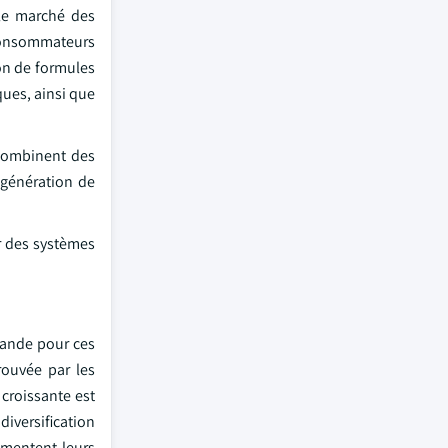
 le marché des
 consommateurs
ion de formules
ques, ainsi que
 combinent des
 génération de
r des systèmes
mande pour ces
rouvée par les
 croissante est
iversification
gmentent leurs