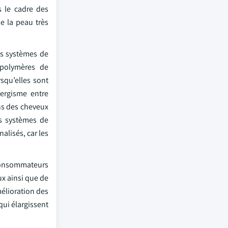
s le cadre des
e la peau très
es systèmes de
 polymères de
squ’elles sont
nergisme entre
ins des cheveux
es systèmes de
lisés, car les
 consommateurs
ux ainsi que de
mélioration des
ui élargissent