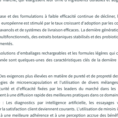
se et des formulations à faible efficacité continue de décliner,
e européenne est stimulé par le taux croissant d'adoption par les
 avancés et de systèmes de livraison efficaces. La dernière générat
ltifonctionnels, des extraits botaniques stabilisés et des probioti
rmentés.
 solutions d'emballages rechargeables et les formules légères qui
utanée sont quelques-unes des caractéristiques clés de la dernière
: Des exigences plus élevées en matière de pureté et de propreté d
logies de microencapsulation et l'utilisation de divers mélange
curité et d'efficacité fixées par les leaders du marché dans le
nt à une diffusion rapide des meilleures pratiques dans ce domain
 Les diagnostics par intelligence artificielle, les essayages v
satisfaction client deviennent courants. L'utilisation de miroirs i
e à une meilleure adhérence et à une perception accrue des bénéfi