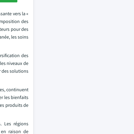
ante vers la «
omposition des
teurs pour des
anée, les soins
rsification des
les niveaux de
r des solutions
des, continuent
r les bienfaits
les produits de
. Les régions
 en raison de