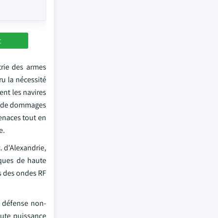
t
trie des armes
u la nécessité
nt les navires
ser de dommages
menaces tout en
e.
. d'Alexandrie,
iques de haute
ts des ondes RF
e défense non-
aute puissance