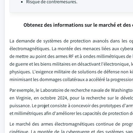
Risque de contremesures.
Obtenez des informations sur le marché et des 
La demande de systèmes de protection avancés dans les opér
électromagnétiques. La montée des menaces liées aux cyberatt
de mettre au point des armes RF et à ondes millimétriques de
de guerre et les biens militaires en désactivant l'électroniq
physiques. L'exigence militaire de solutions de défense non k
minimisant les dommages collatéraux a accéléré la progressio
Par exemple, le Laboratoire de recherche navale de Washington 
en Virginie, en octobre 2024, pour la recherche sur le déve
puissance. Le projet consiste à concevoir des prototypes d'ar
et millimétriques afin d'améliorer les capacités de protection d
Le marché des armes électromagnétiques continue de progres
cinétique. La montée de la cyberguerre et des systèmes san