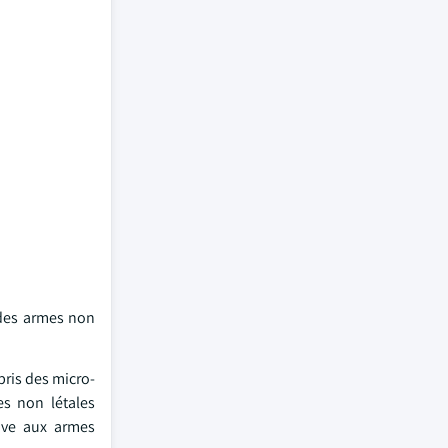
 des armes non
pris des micro-
es non létales
tive aux armes