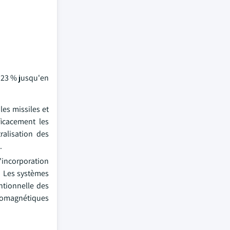
e 23 % jusqu'en
es missiles et
icacement les
ralisation des
.
L'incorporation
r. Les systèmes
ntionnelle des
tromagnétiques