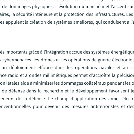
r de dommages physiques. L'évolution du marché met l'accent sur 
res, la sécurité intérieure et la protection des infrastructures. Le
ces appuient la création de systèmes améliorés, qui conduisent à l
s importants grâce à l'intégration accrue des systèmes énergétique
s cybermenaces, les drones et les opérations de guerre électroniqu
t un déploiement efficace dans les opérations navales et au s
e radio et à ondes millimétriques permet d'accroître la précision 
 non létales aide à minimiser les dommages collatéraux pendant les 
de défense dans la recherche et le développement favorisent le
repreneurs de la défense. Le champ d'application des armes élec
onventionnelles pour devenir des mesures antiterroristes et d