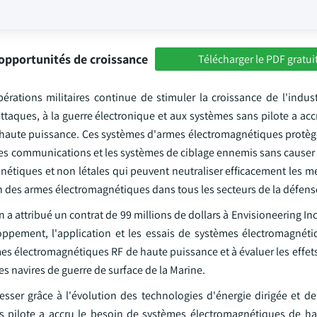
opportunités de croissance
Télécharger le PDF gratui
ations militaires continue de stimuler la croissance de l'indus
aques, à la guerre électronique et aux systèmes sans pilote a accr
 haute puissance. Ces systèmes d'armes électromagnétiques protège
ue, les communications et les systèmes de ciblage ennemis sans cau
inétiques et non létales qui peuvent neutraliser efficacement les 
n des armes électromagnétiques dans tous les secteurs de la défens
a attribué un contrat de 99 millions de dollars à Envisioneering Inc
loppement, l'application et les essais de systèmes électromagnét
mes électromagnétiques RF de haute puissance et à évaluer les effe
es navires de guerre de surface de la Marine.
ser grâce à l'évolution des technologies d'énergie dirigée et d
s pilote a accru le besoin de systèmes électromagnétiques de h