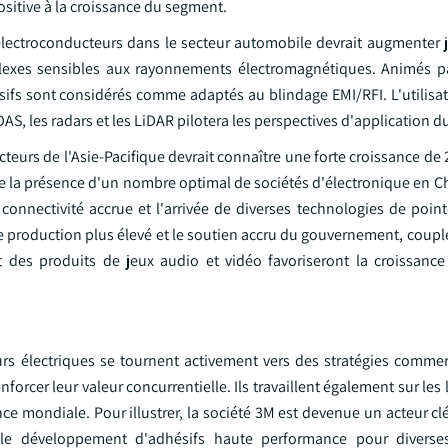
itive à la croissance du segment.
s électroconducteurs dans le secteur automobile devrait augmenter 
lexes sensibles aux rayonnements électromagnétiques. Animés pa
ésifs sont considérés comme adaptés au blindage EMI/RFI. L'utilisa
, les radars et les LiDAR pilotera les perspectives d'application d
urs de l'Asie-Pacifique devrait connaître une forte croissance de 
de la présence d'un nombre optimal de sociétés d'électronique en C
connectivité accrue et l'arrivée de diverses technologies de poin
e production plus élevé et le soutien accru du gouvernement, couplé 
 des produits de jeux audio et vidéo favoriseront la croissance 
rs électriques se tournent activement vers des stratégies commerc
nforcer leur valeur concurrentielle. Ils travaillent également sur le
ce mondiale. Pour illustrer, la société 3M est devenue un acteur clé
le développement d'adhésifs haute performance pour diverses