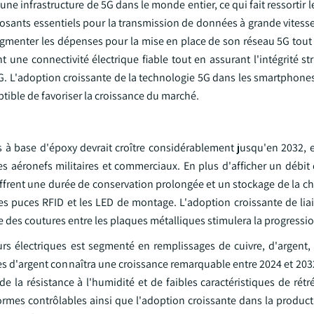
 infrastructure de 5G dans le monde entier, ce qui fait ressortir 
osants essentiels pour la transmission de données à grande vitesse
gmenter les dépenses pour la mise en place de son réseau 5G tout
 une connectivité électrique fiable tout en assurant l'intégrité st
. L'adoption croissante de la technologie 5G dans les smartphones,
tible de favoriser la croissance du marché.
es à base d'époxy devrait croître considérablement jusqu'en 2032, 
es aéronefs militaires et commerciaux. En plus d'afficher un débit
offrent une durée de conservation prolongée et un stockage de la c
es puces RFID et les LED de montage. L'adoption croissante de liai
 des coutures entre les plaques métalliques stimulera la progressi
rs électriques est segmenté en remplissages de cuivre, d'argent,
s d'argent connaîtra une croissance remarquable entre 2024 et 2032
e la résistance à l'humidité et de faibles caractéristiques de rét
 formes contrôlables ainsi que l'adoption croissante dans la produc