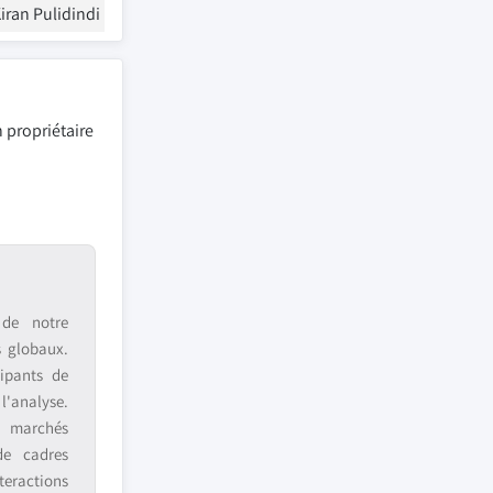
iran Pulidindi
 propriétaire
 de notre
s globaux.
ipants de
 l'analyse.
s marchés
de cadres
teractions