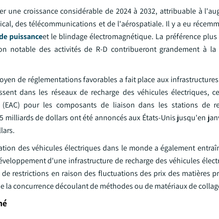
rer une croissance considérable de 2024 à 2032, attribuable à l'a
ical, des télécommunications et de l'aérospatiale. Il y a eu récem
de puissance
et le blindage électromagnétique. La préférence plus 
ion notable des activités de R-D contribueront grandement à la
yen de réglementations favorables a fait place aux infrastructures 
issent dans les réseaux de recharge des véhicules électriques, c
 (EAC) pour les composants de liaison dans les stations de re
5 milliards de dollars ont été annoncés aux États-Unis jusqu'en jan
lars.
fération des véhicules électriques dans le monde a également entraî
éveloppement d'une infrastructure de recharge des véhicules élect
t de restrictions en raison des fluctuations des prix des matières p
de la concurrence découlant de méthodes ou de matériaux de collage 
hé