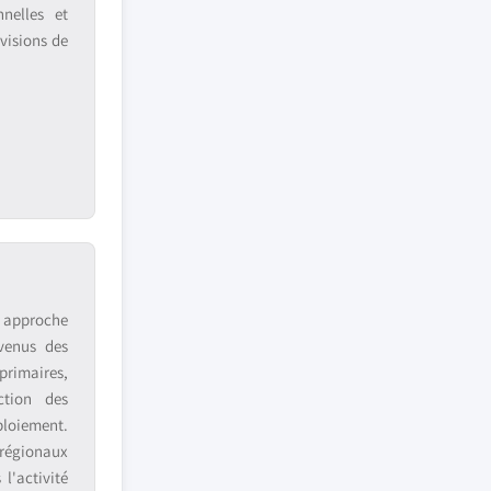
nnelles et
visions de
e approche
venus des
primaires,
ction des
ploiement.
 régionaux
l'activité