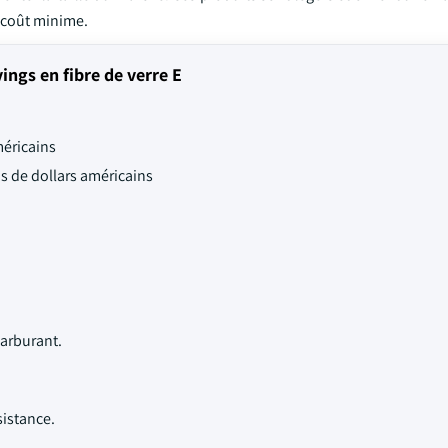
n coût minime.
ings en fibre de verre E
méricains
ds de dollars américains
arburant.
sistance.