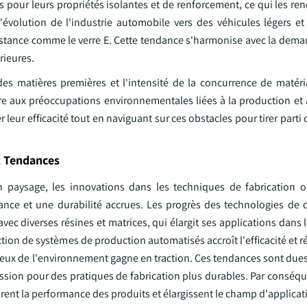
ées pour leurs propriétés isolantes et de renforcement, ce qui les re
 l'évolution de l'industrie automobile vers des véhicules légers 
sistance comme le verre E. Cette tendance s'harmonise avec la dema
rieures.
es matières premières et l'intensité de la concurrence de matéria
e aux préoccupations environnementales liées à la production et à
r leur efficacité tout en naviguant sur ces obstacles pour tirer part
nt Tendances
 paysage, les innovations dans les techniques de fabrication 
nce et une durabilité accrues. Les progrès des technologies de c
vec diverses résines et matrices, qui élargit ses applications dans 
ction de systèmes de production automatisés accroît l'efficacité et ré
tueux de l'environnement gagne en traction. Ces tendances sont due
ression pour des pratiques de fabrication plus durables. Par conséq
ent la performance des produits et élargissent le champ d'applicat