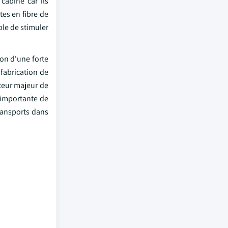
 cabine car ils
tes en fibre de
ble de stimuler
son d'une forte
 fabrication de
teur majeur de
 importante de
ransports dans