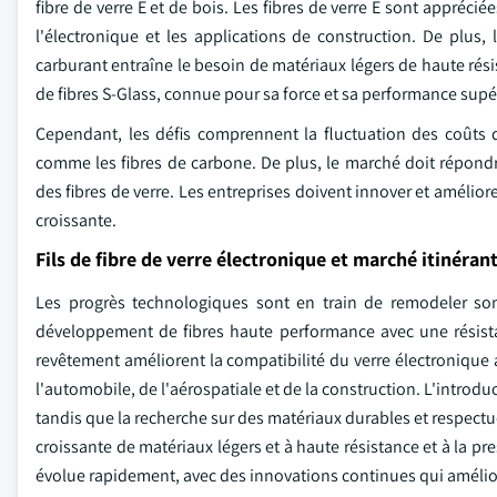
fibre de verre E et de bois. Les fibres de verre E sont appréci
l'électronique et les applications de construction. De plus,
carburant entraîne le besoin de matériaux légers de haute ré
de fibres S-Glass, connue pour sa force et sa performance supé
Cependant, les défis comprennent la fluctuation des coûts d
comme les fibres de carbone. De plus, le marché doit répondr
des fibres de verre. Les entreprises doivent innover et améliore
croissante.
Fils de fibre de verre électronique et marché itinéra
Les progrès technologiques sont en train de remodeler son
développement de fibres haute performance avec une résista
revêtement améliorent la compatibilité du verre électronique a
l'automobile, de l'aérospatiale et de la construction. L'introdu
tandis que la recherche sur des matériaux durables et respec
croissante de matériaux légers et à haute résistance et à la p
évolue rapidement, avec des innovations continues qui amélior