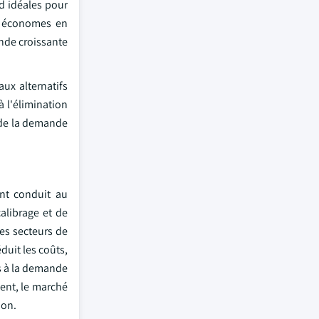
nd idéales pour
et économes en
nde croissante
ux alternatifs
 l'élimination
i de la demande
ont conduit au
alibrage et de
les secteurs de
duit les coûts,
s à la demande
uent, le marché
ion.