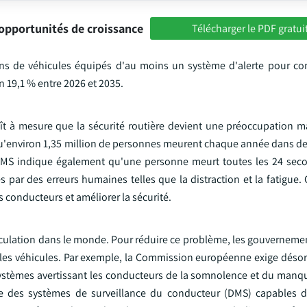
opportunités de croissance
Télécharger le PDF gratui
ons de véhicules équipés d'au moins un système d'alerte pour co
n 19,1 % entre 2026 et 2035.
ît à mesure que la sécurité routière devient une préoccupation m
u'environ 1,35 million de personnes meurent chaque année dans de
L'OMS indique également qu'une personne meurt toutes les 24 se
par des erreurs humaines telles que la distraction et la fatigue. 
 conducteurs et améliorer la sécurité.
irculation dans le monde. Pour réduire ce problème, les gouverneme
s les véhicules. Par exemple, la Commission européenne exige déso
ystèmes avertissant les conducteurs de la somnolence et du manqu
re des systèmes de surveillance du conducteur (DMS) capables d