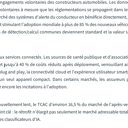
s engagements volontaires des constructeurs automobiles. Les donn
 volontaires à mesure que les réglementations se propagent dans 
marché des systèmes d'alerte du conducteur en bénéficie directemen
t stimulant l'adoption mondiale à plus de 85 % des nouveaux véhicu
 de détection/calcul communes deviennent standard et la valeur s
aux services connectés. Les sources de santé publique et d'associa
et jusqu'à 40 % de coûts réduits après déploiement, verrouillant ai
 plug and play, la connectivité cloud et l'expérience utilisateur smar
un seul appareil compact. Dans certains marchés, les assureurs
 encore les incitations à l'adoption.
nouvellement lent, le TCAC d'environ 16,5 % du marché de l'après-ve
nt clé : le rétrofit n'élargit pas seulement le marché adressable total
 classificateurs d'IA.