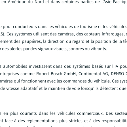
s en Amérique du Nord et dans certaines parties de l'Asie-Pacifiq
te pour conducteurs dans les véhicules de tourisme et les véhicul
S). Ces systèmes utilisent des caméras, des capteurs infrarouges, 
vement des paupières, la direction du regard et la position de la tê
r des alertes par des signaux visuels, sonores ou vibrants.
es automobiles investissent dans des systèmes basés sur l'IA pou
s entreprises comme Robert Bosch GmbH, Continental AG, DENSO 
caméras qui fonctionnent avec les commandes du véhicule. Ces sy
 de vitesse adaptatif et le maintien de voie lorsqu'ils détectent qu
s en plus courants dans les véhicules commerciaux. Des secteur
ont face à des réglementations plus strictes et à des responsabili