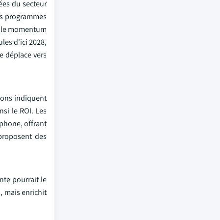
ées du secteur
les programmes
t, le momentum
les d'ici 2028,
e déplace vers
tions indiquent
nsi le ROI. Les
tphone, offrant
 proposent des
nte pourrait le
, mais enrichit