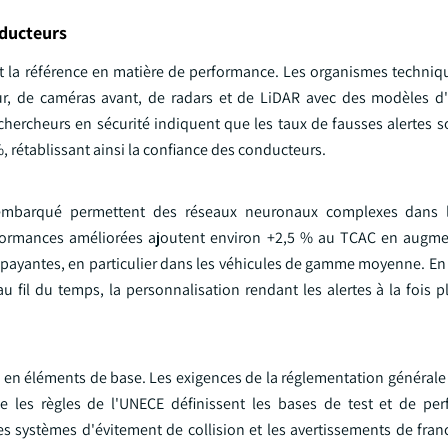
nducteurs
nent la référence en matière de performance. Les organismes techni
r, de caméras avant, de radars et de LiDAR avec des modèles d
es chercheurs en sécurité indiquent que les taux de fausses alertes
, rétablissant ainsi la confiance des conducteurs.
l embarqué permettent des réseaux neuronaux complexes dans l
formances améliorées ajoutent environ +2,5 % au TCAC en augme
s payantes, en particulier dans les véhicules de gamme moyenne. E
 fil du temps, la personnalisation rendant les alertes à la fois p
 en éléments de base. Les exigences de la réglementation générale 
e les règles de l'UNECE définissent les bases de test et de pe
es systèmes d'évitement de collision et les avertissements de fra