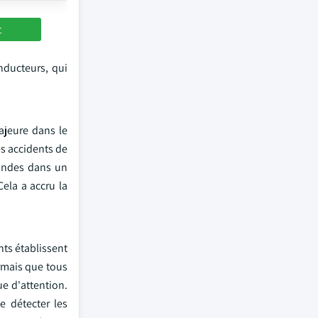
t
nducteurs, qui
ajeure dans le
s accidents de
condes dans un
Cela a accru la
nts établissent
rmais que tous
e d'attention.
e détecter les