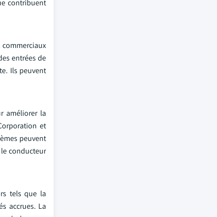
ue contribuent
es commerciaux
des entrées de
te. Ils peuvent
r améliorer la
Corporation et
stèmes peuvent
e le conducteur
s tels que la
tés accrues. La