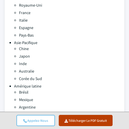
Royaume-Uni
France
Italie
Espagne
Pays-Bas
Asie-Pacifique
Chine
Japon
Inde
Australie
Corée du Sud
Amérique latine
Brésil
Mexique
Argentine
Moyen-Orient et Afrique
Afrique du Sud
Appelez-Nous
Télécharger Le PDF Gratuit
Arabie saoudite