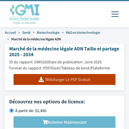
Accueil
Santé
Biotechnologie
R&D en biotechnologie
Marché de la médecine légale ADN
Marché de la médecine légale ADN Taille et partage
2025 - 2034
ID du rapport: GMI5160
Date de publication: June 2025
Format du rapport: PDF/Excel/Tableau de bord/Plateforme
Télécharger Le PDF Gratuit
Découvrez nos options de licence:
À partir de: $2,450
Acheter Maintenant