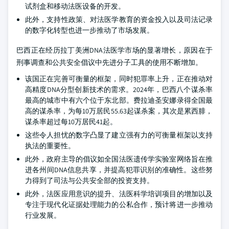
试剂盒和移动法医设备的开发。
此外，支持性政策、对法医学教育的资金投入以及司法记录
的数字化转型也进一步推动了市场发展。
巴西正在经历拉丁美洲DNA法医学市场的显著增长，原因在于
刑事调查和公共安全倡议中先进分子工具的使用不断增加。
该国正在完善可衡量的框架，同时犯罪率上升，正在推动对
高精度DNA分型创新技术的需求。2024年，巴西八个谋杀率
最高的城市中有六个位于东北部。费拉迪圣安娜录得全国最
高的谋杀率，为每10万居民55.63起谋杀案，其次是累西腓，
谋杀率超过每10万居民41起。
这些令人担忧的数字凸显了建立强有力的可衡量框架以支持
执法的重要性。
此外，政府主导的倡议如全国法医遗传学实验室网络旨在推
进各州间DNA信息共享，并提高犯罪识别的准确性。这些努
力得到了司法与公共安全部的投资支持。
此外，法医应用意识的提升、法医科学培训项目的增加以及
专注于现代化证据处理能力的公私合作，预计将进一步推动
行业发展。