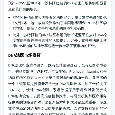
预计2025年至2034年，沙特阿拉伯的DNA法医市场将实现显著
且前景广阔的增长。
沙特阿拉伯正在大力投资其法医能力，重点发展先进的DNA
分析技术。这一战略投资推动了该国刑事调查中DNA法医学
的增长，提高了沙特司法系统的效率和准确性。
此外，沙特阿拉伯DNA法医市场的增长还源于公众对DNA检
测在刑事案件中可靠性的认知提升。此外，支持在法庭上使
用DNA证据的法律改革也进一步推动了该市场的扩张。
DNA法医市场份额
DNA法医行业竞争激烈，既有全球主要企业，也有众多小型公
司。包括赛默飞世尔科技、奇安生物、Promega、Illumina和丹
纳赫在内的前五大公司贡献了超过50%的市场份额。参与者的
一个关键策略是投资开发先进的DNA法医技术，如下一代测序
（NGS）、快速DNA检测、系谱数据库用于调查以及便携式
DNA检测设备，以提高准确性和效率。与研究机构和医疗服务
提供商的战略合作对于整合新技术和扩大分销至关重要，使企
业能够满足DNA法医学日益增长的需求。监管支持和简化的审
批流程进一步推动了创新和市场准入，巩固了企业在不断增长