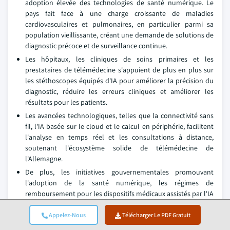
adoption élevée des technologies de santé numérique. Le
pays fait face à une charge croissante de maladies
cardiovasculaires et pulmonaires, en particulier parmi sa
population vieillissante, créant une demande de solutions de
diagnostic précoce et de surveillance continue.
Les hôpitaux, les cliniques de soins primaires et les
prestataires de télémédecine s'appuient de plus en plus sur
les stéthoscopes équipés d'IA pour améliorer la précision du
diagnostic, réduire les erreurs cliniques et améliorer les
résultats pour les patients.
Les avancées technologiques, telles que la connectivité sans
fil, l'IA basée sur le cloud et le calcul en périphérie, facilitent
l'analyse en temps réel et les consultations à distance,
soutenant l'écosystème solide de télémédecine de
l'Allemagne.
De plus, les initiatives gouvernementales promouvant
l'adoption de la santé numérique, les régimes de
remboursement pour les dispositifs médicaux assistés par l'IA
et les investissements significatifs en R&D par des entreprises
locales et multinationales accélèrent davantage la croissance
Appelez-Nous
Télécharger Le PDF Gratuit
du marché.