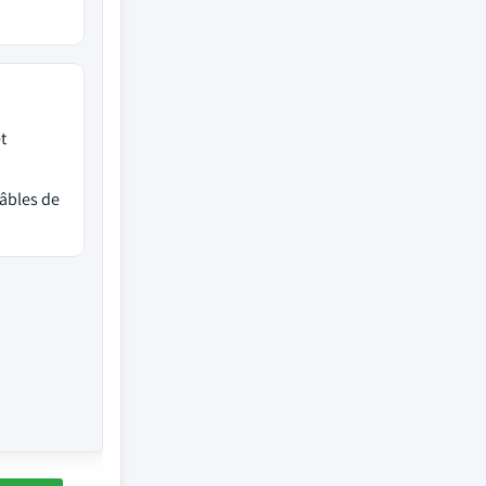
t
câbles de