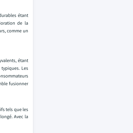
durables étant
oration de la
ours, comme un
valents, étant
 typiques. Les
 consommateurs
emble fusionner
fs tels que les
longé. Avec la