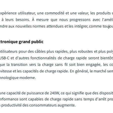
expérience utilisateur, une commodité et une valeur, les produits 
nt à leurs besoins. À mesure que nous progressons avec l'améli
pondre aux nouvelles normes attendues et les intégrer, comme touj
ctronique grand public
isateurs pour des câbles plus rapides, plus robustes et plus poly
USB-C et d'autres fonctionnalités de charge rapide seront bientôt
que la transition vers la charge sans fil soit bien engagée, les
vitesse et les capacités de charge rapide. En général, le marché s
echnologique moderne.
e capacité de puissance de 240W, ce qui signifie que des dispositi
erformance sont capables de charge rapide sans temps d'arrêt pro
, la productivité des consommateurs augmente.