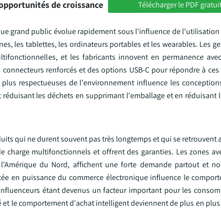
opportunités de croissance
Télécharger le PDF gratui
ue grand public évolue rapidement sous l'influence de l'utilisation
nes, les tablettes, les ordinateurs portables et les wearables. Les g
tifonctionnelles, et les fabricants innovent en permanence ave
es connecteurs renforcés et des options USB-C pour répondre à ce
 plus respectueuses de l'environnement influence les conception
t réduisant les déchets en supprimant l'emballage et en réduisant 
uits qui ne durent souvent pas très longtemps et qui se retrouvent
de charge multifonctionnels et offrent des garanties. Les zones av
 l'Amérique du Nord, affichent une forte demande partout et no
ntée en puissance du commerce électronique influence le compor
 influenceurs étant devenus un facteur important pour les consom
et le comportement d'achat intelligent deviennent de plus en plus 