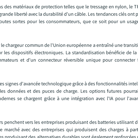
s des matériaux de protection telles que le tressage en nylon, le TP
ande liberté avec la durabilité d'un câble. Les tendances clés ont 
 toutes sortes pour les consommateurs, que ce soit pour un usag
ur le chargeur commun de l'Union européenne a entraîné une transit
les dispositifs électroniques. La standardisation bénéficie de la
mateurs et d'un connecteur réversible unique pour connecter f
es signes d'avancée technologique grâce à des fonctionnalités intell
des données et des puces de charge. Les options futures pourrai
modernes se chargent grâce à une intégration avec l'IA pour l'av
penchent vers les entreprises produisant des batteries utilisant d
le marché avec des entreprises qui produisent des charges à part
es produisant des alternatives durables sont également renforcées p