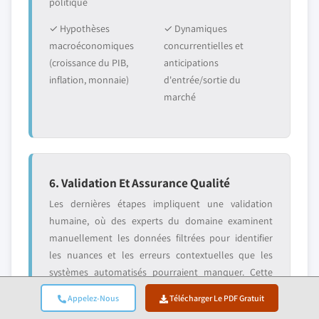
politique
✓ Hypothèses
✓ Dynamiques
macroéconomiques
concurrentielles et
(croissance du PIB,
anticipations
inflation, monnaie)
d'entrée/sortie du
marché
6. Validation Et Assurance Qualité
Les dernières étapes impliquent une validation
humaine, où des experts du domaine examinent
manuellement les données filtrées pour identifier
les nuances et les erreurs contextuelles que les
systèmes automatisés pourraient manquer. Cette
revue par des experts ajoute une couche critique
Appelez-Nous
Télécharger Le PDF Gratuit
d'assurance qualité, garantissant que les données