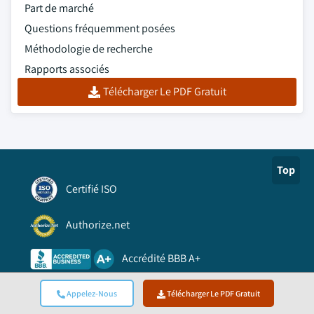
Part de marché
Questions fréquemment posées
Méthodologie de recherche
Rapports associés
Télécharger Le PDF Gratuit
Top
Certifié ISO
Authorize.net
Accrédité BBB A+
Appelez-Nous
Télécharger Le PDF Gratuit
Reconnu par Viking Cloud