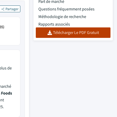
Part de marché
Questions fréquemment posées
Partager
Méthodologie de recherche
Rapports associés
35)
Télécharger Le PDF Gratuit
plus de
 marché
a Foods
ent
5.