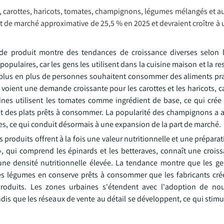
s, carottes, haricots, tomates, champignons, légumes mélangés et a
t de marché approximative de 25,5 % en 2025 et devraient croître à
 produit montre des tendances de croissance diverses selon le
populaires, car les gens les utilisent dans la cuisine maison et la re
e plus en plus de personnes souhaitent consommer des aliments pra
 voient une demande croissante pour les carottes et les haricots, 
sines utilisent les tomates comme ingrédient de base, ce qui cr
 et des plats prêts à consommer. La popularité des champignons a
s, ce qui conduit désormais à une expansion de la part de marché.
oduits offrent à la fois une valeur nutritionnelle et une préparati
 », qui comprend les épinards et les betteraves, connaît une croi
une densité nutritionnelle élevée. La tendance montre que les gen
es légumes en conserve prêts à consommer que les fabricants crée
roduits. Les zones urbaines s'étendent avec l'adoption de n
is que les réseaux de vente au détail se développent, ce qui stimu