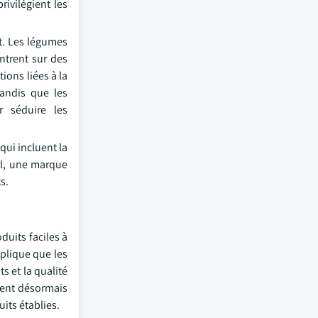
ivilégient les
t. Les légumes
ntrent sur des
ions liées à la
tandis que les
r séduire les
qui incluent la
iel, une marque
s.
uits faciles à
plique que les
s et la qualité
nnent désormais
its établies.