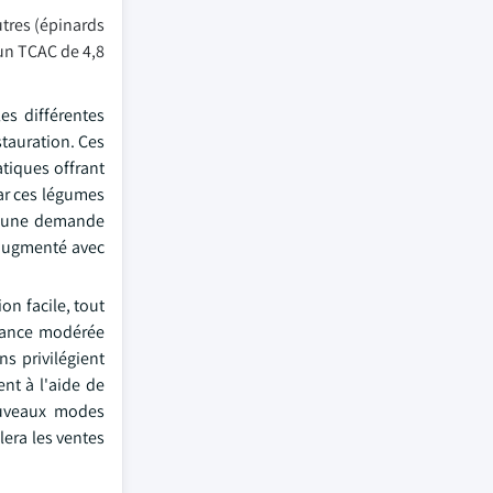
utres (épinards
 un TCAC de 4,8
s différentes
stauration. Ces
tiques offrant
car ces légumes
ée une demande
 augmenté avec
on facile, tout
ssance modérée
s privilégient
nt à l'aide de
ouveaux modes
lera les ventes