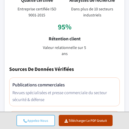
Qualité certifiée
Analystes de recherche
Entreprise certifiée ISO
Dans plus de 10 secteurs
9001-2015
industriels
95%
Rétention client
Valeur relationnelle sur 5
ans
Sources De Données Vérifiées
Publications commerciales
Revues spécialisées et presse commerciale du secteur
sécurité & défense
Bases de données industrielles
Appelez-Nous
Télécharger Le PDF Gratuit
Bases de données de marché propriétaires et tierces