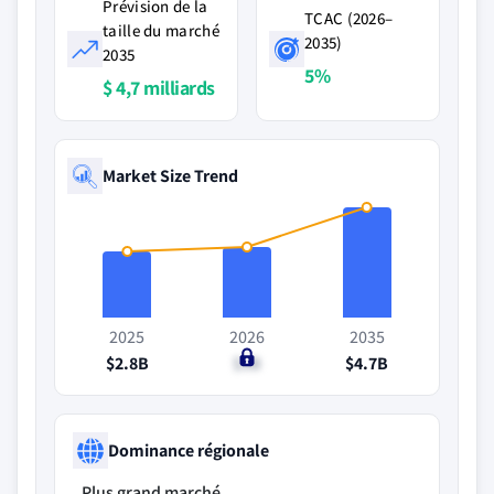
Prévision de la
TCAC (2026–
taille du marché
2035)
2035
5%
$ 4,7 milliards
Market Size Trend
2025
2026
2035
$2.8B
$3B
$4.7B
Dominance régionale
Plus grand marché