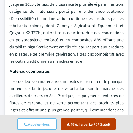
jusqu’en 2035
,
le taux de croissance le plus élevé parmi les trois
catégories de matériaux
,
porté par une demande soutenue
d’accessibilité et une innovation continue des produits par les
fabricants chinois, dont Zoomye Agricultural Equipment et
Qogori / K2 TECH, qui ont tous deux introduit des conceptions
en polypropylène renforcé et en composites ABS offrant une
durabilité significativement améliorée par rapport aux produits
en plastique de première génération, à des prix compétitifs avec
les outils traditionnels à manches en acier.
Matériaux composites
Les cueilleurs en matériaux composites représentent le principal
moteur de la trajectoire de valorisation sur le marché des
cueilleurs de fruits en Asie-Pacifique, les polymères renforcés de
fibres de carbone et de verre permettant des produits plus
légers et offrant une plus grande portée, qui commandent des
prix premium dans l’approvisionnement des vergers
commerciaux. Les ensembles de tubes enroulés de carbone de
Appelez-Nous
Télécharger Le PDF Gratuit
Weihai Jingsheng Carbon Fiber Products permettent des