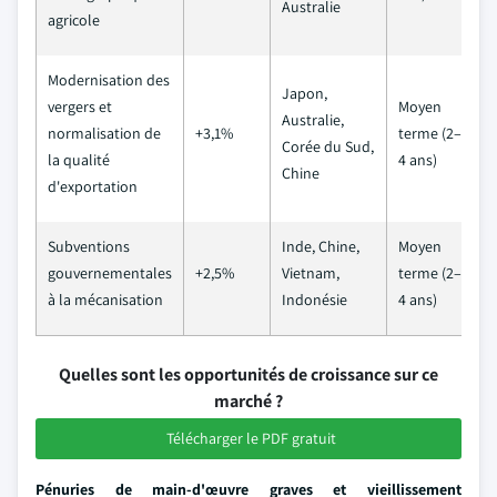
Australie
agricole
Modernisation des
Japon,
vergers et
Moyen
Australie,
normalisation de
+3,1%
terme (2–
Corée du Sud,
la qualité
4 ans)
Chine
d'exportation
Subventions
Inde, Chine,
Moyen
gouvernementales
+2,5%
Vietnam,
terme (2–
à la mécanisation
Indonésie
4 ans)
Quelles sont les opportunités de croissance sur ce
marché ?
Télécharger le PDF gratuit
Pénuries de main-d'œuvre graves et vieillissement