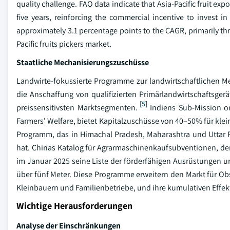
quality challenge. FAO data indicate that Asia-Pacific fruit e
five years, reinforcing the commercial incentive to invest in
approximately 3.1 percentage points to the CAGR, primarily t
Pacific fruits pickers market.
Staatliche Mechanisierungszuschüsse
Landwirte-fokussierte Programme zur landwirtschaftlichen Mec
die Anschaffung von qualifizierten Primärlandwirtschaftsger
[5]
preissensitivsten Marktsegmenten.
Indiens Sub-Mission on
Farmers' Welfare, bietet Kapitalzuschüsse von 40–50% für kle
Programm, das in Himachal Pradesh, Maharashtra und Uttar 
hat. Chinas Katalog für Agrarmaschinenkaufsubventionen, der jä
im Januar 2025 seine Liste der förderfähigen Ausrüstungen 
über fünf Meter. Diese Programme erweitern den Markt für Obs
Kleinbauern und Familienbetriebe, und ihre kumulativen Effe
Wichtige Herausforderungen
Analyse der Einschränkungen