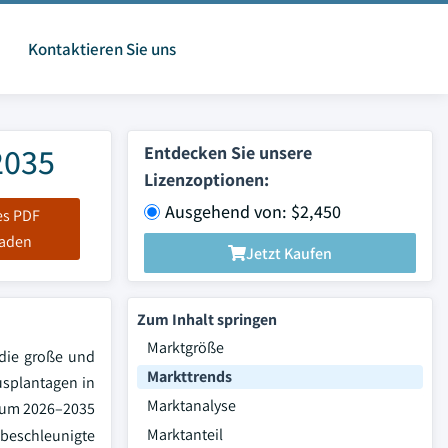
Kontaktieren Sie uns
2035
Entdecken Sie unsere
Lizenzoptionen:
Ausgehend von: $2,450
es PDF
laden
Jetzt Kaufen
Zum Inhalt springen
Marktgröße
 die große und
Markttrends
rusplantagen in
Marktanalyse
raum 2026–2035
Marktanteil
beschleunigte