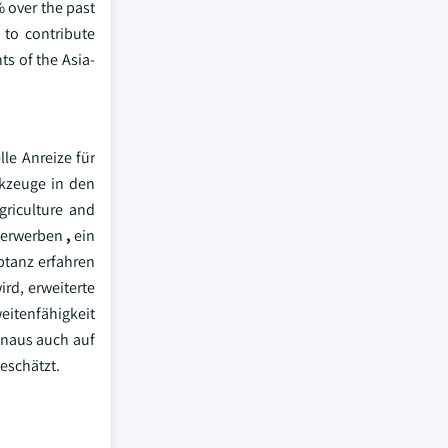
% over the past
d to contribute
s of the Asia-
le Anreize für
rkzeuge in den
griculture and
e erwerben
,
ein
ptanz erfahren
ird, erweiterte
eitenfähigkeit
inaus auch auf
eschätzt.