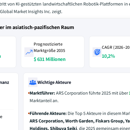
tt von KI-gestützten landwirtschaftlichen Robotik-Plattformen in e
lobal Market Insights Inc. zeigt.
er im asiatisch-pazifischen Raum
Prognostizierte
CAGR (2026–20
Marktgröße 2035
n
10,2%
$ 631 Millionen
nanz
Wichtige Akteure
Marktführer:
ARS Corporation führte 2025 mit über
Marktanteil an.
Führende Akteure:
Die Top 5 Akteure in diesem Mar
de
ARS Corporation, Worth Garden, Fiskars Group, Y
Holdings, Shibuya Seiki
, die 2025 gemeinsam eine