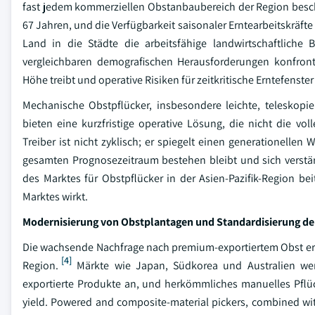
fast jedem kommerziellen Obstanbaubereich der Region beschl
67 Jahren, und die Verfügbarkeit saisonaler Erntearbeitskräf
Land in die Städte die arbeitsfähige landwirtschaftliche B
vergleichbaren demografischen Herausforderungen konfronti
Höhe treibt und operative Risiken für zeitkritische Erntefenster 
Mechanische Obstpflücker, insbesondere leichte, teleskopi
bieten eine kurzfristige operative Lösung, die nicht die v
Treiber ist nicht zyklisch; er spiegelt einen generationell
gesamten Prognosezeitraum bestehen bleibt und sich verstär
des Marktes für Obstpflücker in der Asien-Pazifik-Region be
Marktes wirkt.
Modernisierung von Obstplantagen und Standardisierung der
Die wachsende Nachfrage nach premium-exportiertem Obst erh
[4]
Region.
Märkte wie Japan, Südkorea und Australien wend
exportierte Produkte an, und herkömmliches manuelles Pflüc
yield. Powered and composite-material pickers, combined wit