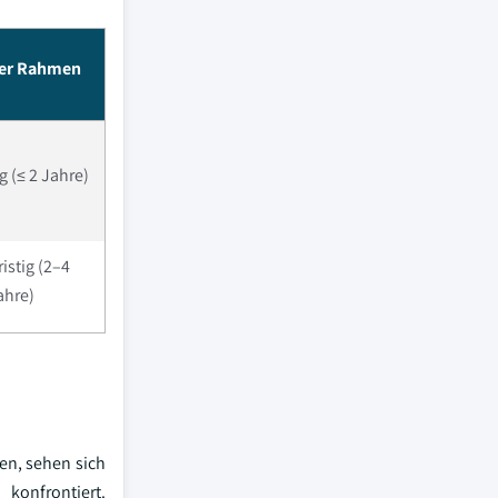
her Rahmen
g (≤ 2 Jahre)
ristig (2–4
ahre)
en, sehen sich
konfrontiert.