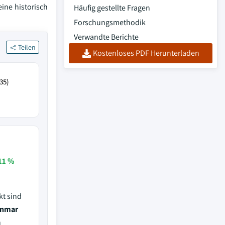
ine historisch
Häufig gestellte Fragen
Forschungsmethodik
Verwandte Berichte
Teilen
Kostenloses PDF Herunterladen
35)
11 %
kt sind
anmar
n