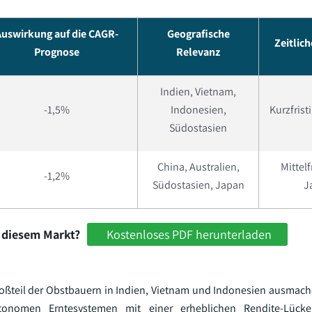
uswirkung auf die CAGR-
Geografische
Zeitlic
Prognose
Relevanz
Indien, Vietnam,
-1,5%
Indonesien,
Kurzfristi
Südostasien
China, Australien,
Mittelf
-1,2%
Südostasien, Japan
J
 diesem Markt?
Kostenloses PDF herunterladen
roßteil der Obstbauern in Indien, Vietnam und Indonesien ausmach
onomen Erntesystemen mit einer erheblichen Rendite-Lücke 