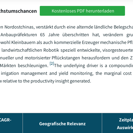
achstumschancen
Kostenloses PDF herunterladen
n Nordostchinas, verstärkt durch eine alternde ländliche Belegscha
 Anbaupräfekturen 65 Jahre überschritten hat, verändern gr
sowohl Kleinbauern als auch kommerzielle Erzeuger mechanische P
 landwirtschaftlichen Robotik speziell entwickelte, visorgesteuert
nueller und motorisierter Pflückstangen herausfordern und den Ze
[2]
 Märkten beschleunigen.
The underlying driver is a compoundi
 irrigation management and yield monitoring, the marginal cost 
 relative to the productivity insight generated.
 CAGR-
Zeitpl
Geografische Relevanz
Auswir