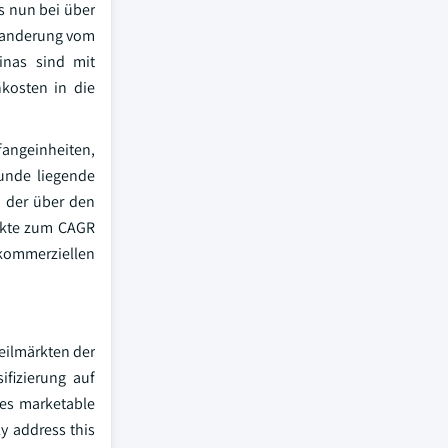
s nun bei über
bwanderung vom
inas sind mit
nkosten in die
fangeinheiten,
runde liegende
, der über den
unkte zum CAGR
 kommerziellen
eilmärkten der
fizierung auf
ces marketable
y address this