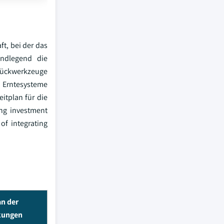
ft, bei der das
undlegend die
flückwerkzeuge
e Erntesysteme
itplan für die
ng investment
of integrating
an der
kungen