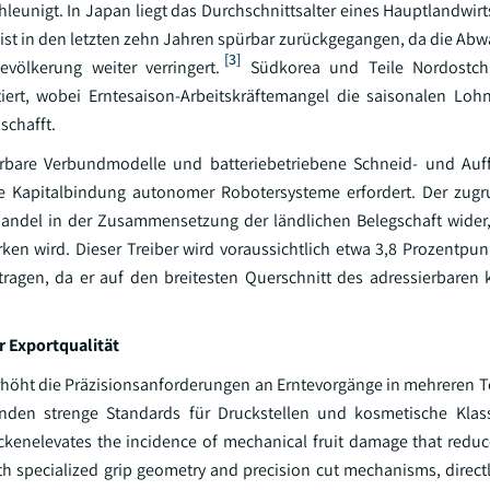
eunigt. In Japan liegt das Durchschnittsalter eines Hauptlandwirt
te ist in den letzten zehn Jahren spürbar zurückgegangen, da die A
[3]
evölkerung weiter verringert.
Südkorea und Teile Nordostch
ert, wobei Erntesaison-Arbeitskräftemangel die saisonalen Loh
schafft.
erbare Verbundmodelle und batteriebetriebene Schneid- und Auf
olle Kapitalbindung autonomer Robotersysteme erfordert. Der zug
en Wandel in der Zusammensetzung der ländlichen Belegschaft wider
ken wird. Dieser Treiber wird voraussichtlich etwa 3,8 Prozentp
itragen, da er auf den breitesten Querschnitt des adressierbaren
 Exportqualität
öht die Präzisionsanforderungen an Erntevorgänge in mehreren T
en strenge Standards für Druckstellen und kosmetische Klassi
kenelevates the incidence of mechanical fruit damage that redu
h specialized grip geometry and precision cut mechanisms, directl