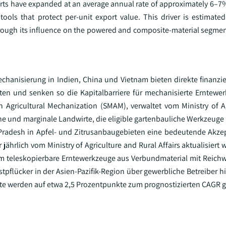
xports have expanded at an average annual rate of approximately 6–7
 tools that protect per-unit export value. This driver is estimate
hrough its influence on the powered and composite-material segment
hanisierung in Indien, China und Vietnam bieten direkte finanziel
äten und senken so die Kapitalbarriere für mechanisierte Erntewe
 Agricultural Mechanization (SMAM), verwaltet vom Ministry of A
ine und marginale Landwirte, die eligible gartenbauliche Werkzeug
Pradesh in Apfel- und Zitrusanbaugebieten eine bedeutende Akze
hrlich vom Ministry of Agriculture and Rural Affairs aktualisiert w
um teleskopierbare Erntewerkzeuge aus Verbundmaterial mit Reichw
tpflücker in der Asien-Pazifik-Region über gewerbliche Betreiber h
kte werden auf etwa 2,5 Prozentpunkte zum prognostizierten CAGR g