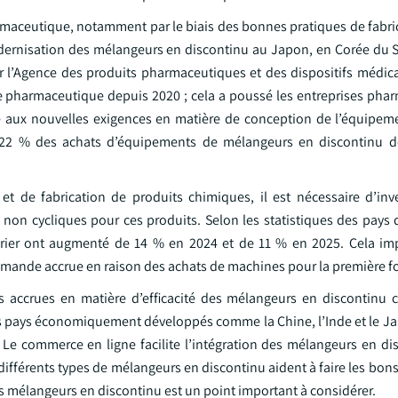
armaceutique, notamment par le biais des bonnes pratiques de fabri
dernisation des mélangeurs en discontinu au Japon, en Corée du S
par l’Agence des produits pharmaceutiques et des dispositifs médi
 pharmaceutique depuis 2020 ; cela a poussé les entreprises pha
 aux nouvelles exigences en matière de conception de l’équipem
à 22 % des achats d’équipements de mélangeurs en discontinu de
 et de fabrication de produits chimiques, il est nécessaire d’inv
on cycliques pour ces produits. Selon les statistiques des pays d
urier ont augmenté de 14 % en 2024 et de 11 % en 2025. Cela im
emande accrue en raison des achats de machines pour la première fo
accrues en matière d’efficacité des mélangeurs en discontinu c
s pays économiquement développés comme la Chine, l’Inde et le Ja
Le commerce en ligne facilite l’intégration des mélangeurs en dis
ifférents types de mélangeurs en discontinu aident à faire les bons
es mélangeurs en discontinu est un point important à considérer.