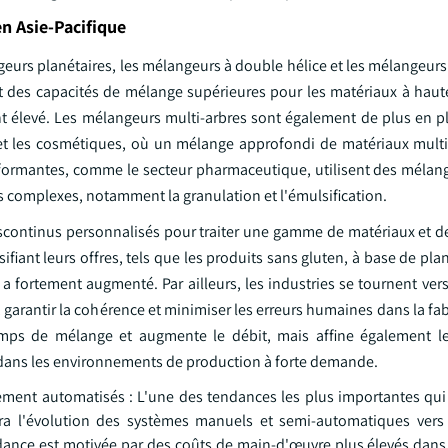
n Asie-Pacifique
eurs planétaires, les mélangeurs à double hélice et les mélangeurs
 des capacités de mélange supérieures pour les matériaux à haute 
nt élevé. Les mélangeurs multi-arbres sont également de plus en pl
s et les cosmétiques, où un mélange approfondi de matériaux mult
erformantes, comme le secteur pharmaceutique, utilisent des mélan
s complexes, notamment la granulation et l'émulsification.
iscontinus personnalisés pour traiter une gamme de matériaux et d
fiant leurs offres, tels que les produits sans gluten, à base de pla
 fortement augmenté. Par ailleurs, les industries se tournent ver
 garantir la cohérence et minimiser les erreurs humaines dans la fab
temps de mélange et augmente le débit, mais affine également l
s dans les environnements de production à forte demande.
ment automatisés : L'une des tendances les plus importantes qui 
ra l'évolution des systèmes manuels et semi-automatiques vers
nce est motivée par des coûts de main-d'œuvre plus élevés dans 