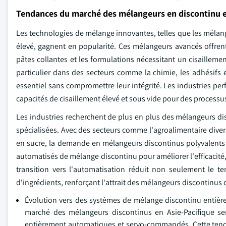
Tendances du marché des mélangeurs en discontinu e
Les technologies de mélange innovantes, telles que les mélang
élevé, gagnent en popularité. Ces mélangeurs avancés offrent
pâtes collantes et les formulations nécessitant un cisailleme
particulier dans des secteurs comme la chimie, les adhésif
essentiel sans compromettre leur intégrité. Les industries p
capacités de cisaillement élevé et sous vide pour des processu
Les industries recherchent de plus en plus des mélangeurs d
spécialisées. Avec des secteurs comme l'agroalimentaire diversi
en sucre, la demande en mélangeurs discontinus polyvalents a
automatisés de mélange discontinu pour améliorer l'efficacité,
transition vers l'automatisation réduit non seulement le 
d'ingrédients, renforçant l'attrait des mélangeurs discontinu
Évolution vers des systèmes de mélange discontinu entière
marché des mélangeurs discontinus en Asie-Pacifique se
entièrement automatiques et servo-commandés. Cette tenda