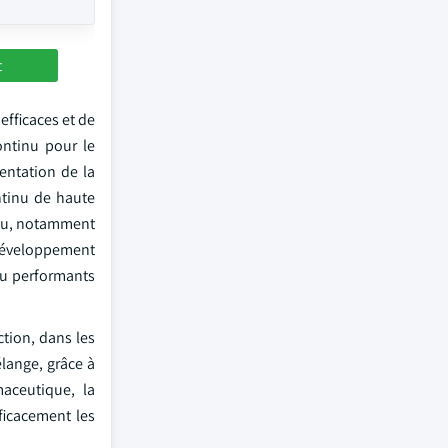
t
efficaces et de
ontinu pour le
entation de la
ntinu de haute
inu, notamment
e développement
nu performants
ction, dans les
lange, grâce à
aceutique, la
ficacement les