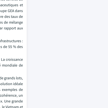
maceutiques et
roupe GEA dans
re des taux de
mes de mélange
ar rapport aux
rastructures :
lus de 55 % des
 La croissance
té mondiale de
de grands lots,
solution idéale
s exemples de
 cohérence, un
ux. Une grande
 le Vietnam et