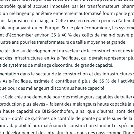
 contrôle qualité accrues imposées par les transformateurs phar
 d'un mélangeur planétaire entièrement automatisé fourni par le g
ns la province du Jiangsu. Cette mise en œuvre a permis d'atteind
ible auparavant qu'en Europe. Sur le plan économique, les systè
nt d'économiser environ 35 à 40 % des coûts de main-d'œuvre p
 quatre ans pour les transformateurs de taille moyenne et grande.
é : due au développement du secteur de la construction et des inf
t des infrastructures en Asie-Pacifique, qui devrait représenter p
ue de systèmes de mélange discontinu de grande capacité.
ation dans le secteur de la construction et des infrastructures :
n Asie-Pacifique, estimée à contribuer à plus de 55 % de l'activi
que pour des mélangeurs discontinus haute capacité.
n : Cela crée une demande pour des mélangeurs capables de traiter 
 production plus élevés – faisant des mélangeurs haute capacité la 
 haute capacité de BHS-Sonthofen, ainsi que d'autres, sont de
on – dotés de systèmes de contrôle de pointe pour le suivi de la
ne adaptabilité aux matériaux de construction standard et spécia
 du développement des infrastructures dans des pays comme l'Inde,