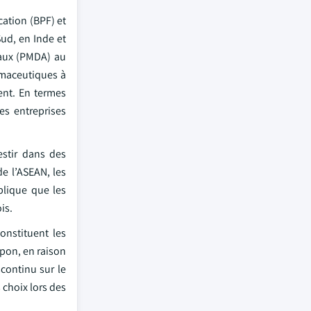
cation (BPF) et
ud, en Inde et
caux (PMDA) au
rmaceutiques à
ent. En termes
s entreprises
estir dans des
e l’ASEAN, les
plique que les
is.
onstituent les
pon, en raison
continu sur le
 choix lors des