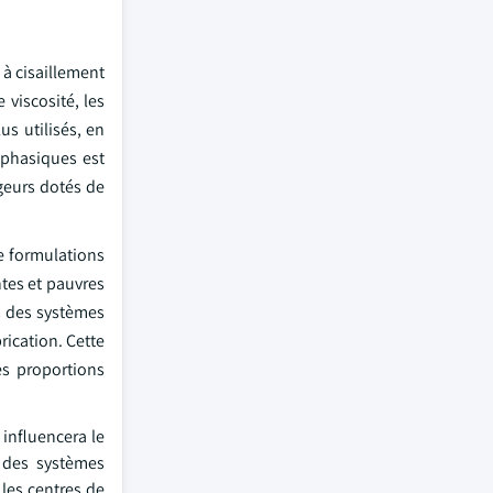
 à cisaillement
viscosité, les
us utilisés, en
iphasiques est
geurs dotés de
e formulations
ntes et pauvres
s des systèmes
rication. Cette
es proportions
influencera le
 des systèmes
les centres de