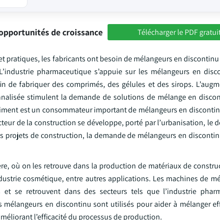
opportunités de croissance
Télécharger le PDF gratui
 pratiques, les fabricants ont besoin de mélangeurs en discontinu 
L’industrie pharmaceutique s’appuie sur les mélangeurs en disc
afin de fabriquer des comprimés, des gélules et des sirops. L’augm
nnalisée stimulent la demande de solutions de mélange en disco
 du ciment est un consommateur important de mélangeurs en discont
cteur de la construction se développe, porté par l’urbanisation, l
es projets de construction, la demande de mélangeurs en disconti
ière, où on les retrouve dans la production de matériaux de constru
ndustrie cosmétique, entre autres applications. Les machines de mé
 et se retrouvent dans des secteurs tels que l’industrie pharm
es mélangeurs en discontinu sont utilisés pour aider à mélanger ef
améliorant l’efficacité du processus de production.