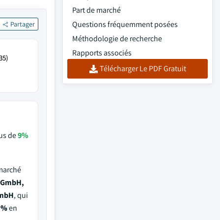
Part de marché
Questions fréquemment posées
Partager
Méthodologie de recherche
Rapports associés
35)
Télécharger Le PDF Gratuit
us de
9%
 marché
n GmbH,
GmbH
, qui
5%
en