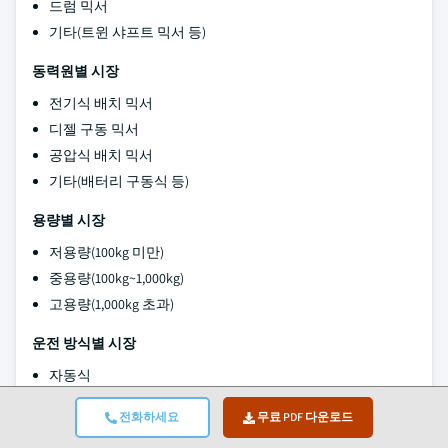
드럼 믹서
기타(트윈 샤프트 믹서 등)
동력원별 시장
전기식 배치 믹서
디젤 구동 믹서
공압식 배치 믹서
기타(배터리 구동식 등)
용량별 시장
저용량(100kg 미만)
중용량(100kg~1,000kg)
고용량(1,000kg 초과)
운전 방식별 시장
자동식
반자동식
전화하세요
무료 PDF 다운로드
수동식