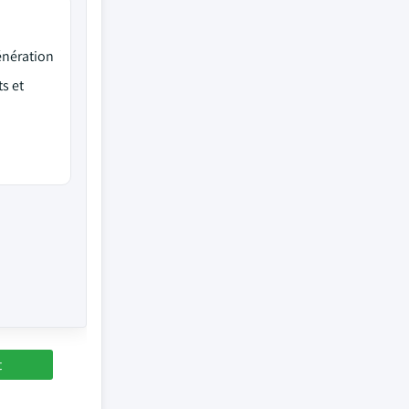
énération
s et
t