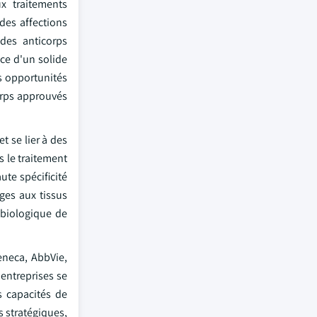
x traitements
des affections
des anticorps
ce d'un solide
s opportunités
corps approuvés
et se lier à des
 le traitement
te spécificité
ges aux tissus
 biologique de
eneca, AbbVie,
entreprises se
s capacités de
s stratégiques,