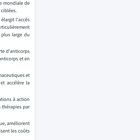
rge mondiale de
ciblées.
élargit l'accès
rticulièrement
 plus large du
rte d'anticorps
anticorps et en
rmaceutiques et
et accélère la
ations à action
s thérapies par
nue, améliorent
isent les coûts