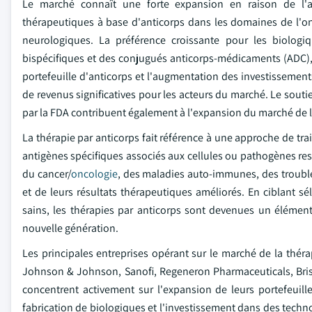
Le marché connaît une forte expansion en raison de l'a
thérapeutiques à base d'anticorps dans les domaines de l'on
neurologiques. La préférence croissante pour les biologi
bispécifiques et des conjugués anticorps-médicaments (ADC), 
portefeuille d'anticorps et l'augmentation des investissemen
de revenus significatives pour les acteurs du marché. Le sout
par la FDA contribuent également à l'expansion du marché de l
La thérapie par anticorps fait référence à une approche de trai
antigènes spécifiques associés aux cellules ou pathogènes res
du cancer/
oncologie
, des maladies auto-immunes, des troubles
et de leurs résultats thérapeutiques améliorés. En ciblant 
sains, les thérapies par anticorps sont devenues un élément
nouvelle génération.
Les principales entreprises opérant sur le marché de la thér
Johnson & Johnson, Sanofi, Regeneron Pharmaceuticals, Bristo
concentrent activement sur l'expansion de leurs portefeuil
fabrication de biologiques et l'investissement dans des techno