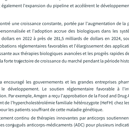
nt également l'expansion du pipeline et accélèrent le développemen
montré une croissance constante, portée par l'augmentation de la 
rsonnalisée et l'adoption accrue des biologiques dans les sys
 dollars en 2022 à près de 281,5 milliards de dollars en 2024, s
obations réglementaires favorables et l'élargissement des applicat
ssante aux thérapies biologiques avancées et les progrès rapides d
a forte trajectoire de croissance du marché pendant la période hist
 a encouragé les gouvernements et les grandes entreprises pha
 le développement. Le soutien réglementaire favorable à l'in
ion. Par exemple, Amgen a reçu l'approbation de la Food and Drug 
t de l'hypercholestérolémie familiale hétérozygote (HeFH) chez les
 pour les patients souffrant de cette maladie génétique.
cement continu de thérapies innovantes par anticorps soutiennen
les conjugués anticorps-médicaments (ADC) pour plusieurs indicat