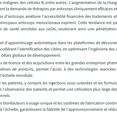
es malignes des cellules B, entre autres. L'augmentation de la cha
 la demande de thérapies par anticorps cliniquement efficaces et 
 d'anticorps améliore l'accessibilité financière des traitements et 
 principaux anticorps monoclonaux expirent. Cette tendance est pa
 de santé sensibles aux coûts, soutenant ainsi une pénétration
(IA) et d'apprentissage automatique dans les plateformes de découve
érant l'identification des cibles, en optimisant l'ingénierie des 
les délais globaux de développement.
s de licence et des acquisitions entre les grandes entreprises pha
pelines de produits, permet l'accès à des technologies avancées 
l'échelle mondiale.
les patients, y compris les injections sous-cutanées et les formul
 l'observance des patients et permet une utilisation plus large de
onnels.
es bioréacteurs à usage unique et les systèmes de fabrication conti
 à l'échelle, garantissent la fiabilité de l'approvisionnement et rédu