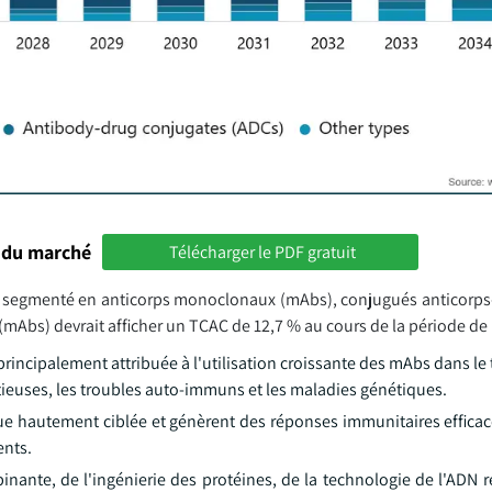
 du marché
Télécharger le PDF gratuit
 est segmenté en anticorps monoclonaux (mAbs), conjugués anticor
mAbs) devrait afficher un TCAC de 12,7 % au cours de la période de 
ncipalement attribuée à l'utilisation croissante des mAbs dans le 
ctieuses, les troubles auto-immuns et les maladies génétiques.
e hautement ciblée et génèrent des réponses immunitaires efficac
ents.
inante, de l'ingénierie des protéines, de la technologie de l'ADN 