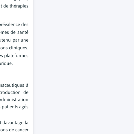
t de thérapies
prévalence des
tèmes de santé
outenu par une
ions cliniques.
es plateformes
orique.
rmaceutiques à
troduction de
Administration
 patients âgés
t davantage la
ions de cancer