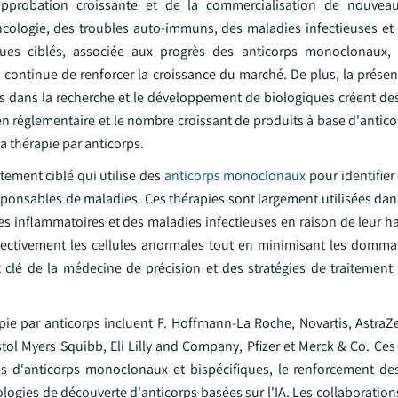
pprobation croissante et de la commercialisation de nouveau
cologie, des troubles auto-immuns, des maladies infectieuses et 
ques ciblés, associée aux progrès des anticorps monoclonaux, 
continue de renforcer la croissance du marché. De plus, la présen
ts dans la recherche et le développement de biologiques créent de
ien réglementaire et le nombre croissant de produits à base d'anti
a thérapie par anticorps.
tement ciblé qui utilise des
anticorps monoclonaux
pour identifier 
ponsables de maladies. Ces thérapies sont largement utilisées dans
 inflammatoires et des maladies infectieuses en raison de leur hau
sélectivement les cellules anormales tout en minimisant les domma
 clé de la médecine de précision et des stratégies de traitement
apie par anticorps incluent F. Hoffmann-La Roche, Novartis, AstraZ
l Myers Squibb, Eli Lilly and Company, Pfizer et Merck & Co. Ces 
les d'anticorps monoclonaux et bispécifiques, le renforcement de
logies de découverte d'anticorps basées sur l'IA. Les collaboration