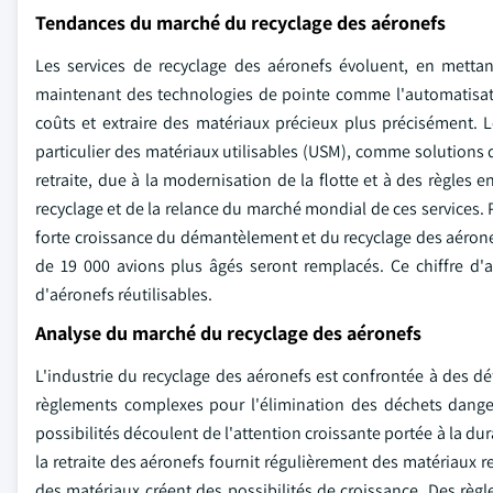
Tendances du marché du recyclage des aéronefs
Les services de recyclage des aéronefs évoluent, en mettant l'
maintenant des technologies de pointe comme l'automatisati
coûts et extraire des matériaux précieux plus précisément.
particulier des matériaux utilisables (USM), comme solutions
retraite, due à la modernisation de la flotte et à des règles e
recyclage et de la relance du marché mondial de ces services.
forte croissance du démantèlement et du recyclage des aéronef
de 19 000 avions plus âgés seront remplacés. Ce chiffre d'af
d'aéronefs réutilisables.
Analyse du marché du recyclage des aéronefs
L'industrie du recyclage des aéronefs est confrontée à des déf
règlements complexes pour l'élimination des déchets dangere
possibilités découlent de l'attention croissante portée à la du
la retraite des aéronefs fournit régulièrement des matériaux 
des matériaux créent des possibilités de croissance. Des règ