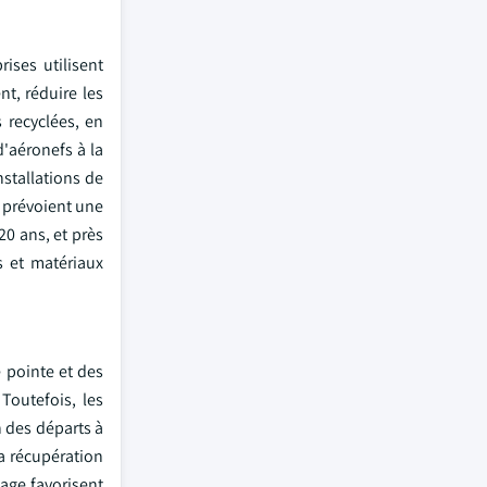
rises utilisent
t, réduire les
 recyclées, en
'aéronefs à la
nstallations de
s prévoient une
0 ans, et près
s et matériaux
e pointe et des
Toutefois, les
n des départs à
a récupération
age favorisent