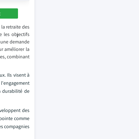
t
la retraite des
 les objectifs
ée une demande
r améliorer la
ques, combinant
. Ils visent à
 l'engagement
 durabilité de
éveloppent des
e pointe comme
 les compagnies