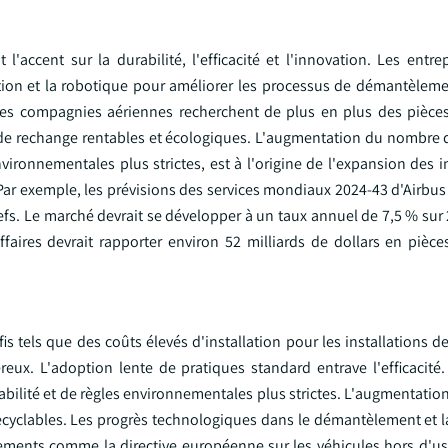
accent sur la durabilité, l'efficacité et l'innovation. Les entrep
on et la robotique pour améliorer les processus de démantèlemen
 Les compagnies aériennes recherchent de plus en plus des pièces
 de rechange rentables et écologiques. L'augmentation du nombre d
nvironnementales plus strictes, est à l'origine de l'expansion des i
 Par exemple, les prévisions des services mondiaux 2024-43 d'Airbu
s. Le marché devrait se développer à un taux annuel de 7,5 % sur 2
faires devrait rapporter environ 52 milliards de dollars en pièce
is tels que des coûts élevés d'installation pour les installations d
ux. L'adoption lente de pratiques standard entrave l'efficacité. 
rabilité et de règles environnementales plus strictes. L'augmentatio
recyclables. Les progrès technologiques dans le démantèlement et l
lements comme la directive européenne sur les véhicules hors d'us