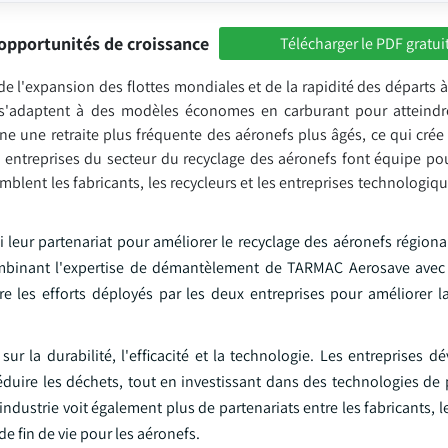
opportunités de croissance
Télécharger le PDF gratui
e l'expansion des flottes mondiales et de la rapidité des départs à 
s'adaptent à des modèles économes en carburant pour atteindre
îne une retraite plus fréquente des aéronefs plus âgés, ce qui cr
 entreprises du secteur du recyclage des aéronefs font équipe pou
emblent les fabricants, les recycleurs et les entreprises technologi
eur partenariat pour améliorer le recyclage des aéronefs régionaux
combinant l'expertise de démantèlement de TARMAC Aerosave avec
e les efforts déployés par les deux entreprises pour améliorer la
r la durabilité, l'efficacité et la technologie. Les entreprises d
éduire les déchets, tout en investissant dans des technologies d
ndustrie voit également plus de partenariats entre les fabricants,
e fin de vie pour les aéronefs.