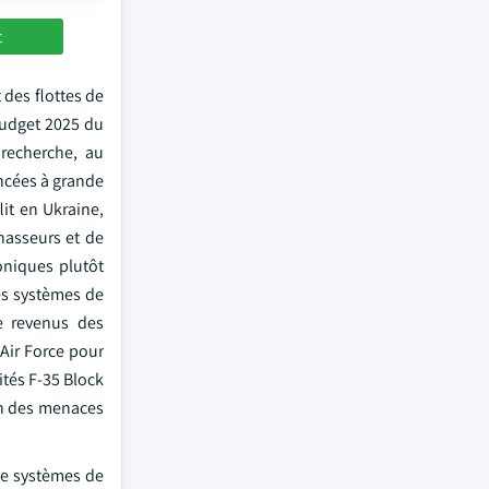
t
des flottes de
budget 2025 du
 recherche, au
ncées à grande
it en Ukraine,
hasseurs et de
oniques plutôt
es systèmes de
de revenus des
Air Force pour
tés F-35 Block
on des menaces
 de systèmes de