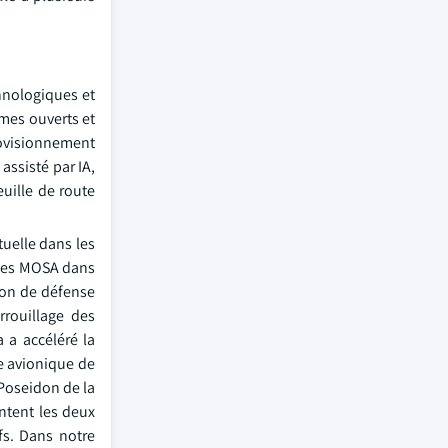
hnologiques et
mes ouverts et
rovisionnement
assisté par IA,
euille de route
uelle dans les
ences MOSA dans
ion de défense
rrouillage des
 a accéléré la
e avionique de
 Poseidon de la
ntent les deux
fs. Dans notre