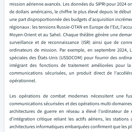
mission aérienne avancés. Les données du SIPRI pour 2024 ont
de dollars américains, le chiffre le plus élevé depuis le débu
une part disproportionnée des budgets d'acquisition incrémen
régionaux : les tensions Russie-OTAN en Europe de l'Est, l'accum
Moyen-Orient et au Sahel. Chaque théâtre génère une demand
surveillance et de reconnaissance (ISR) ainsi que de conne
ordinateurs de mission. Par exemple, en septembre 2024,
spéciales des États-Unis (USSOCOM) pour fournir des ordin
intégrant des fonctions de traitement améliorées pour la
communications sécurisées, un produit direct de l'accél
opérationnel.
Les opérations de combat modernes nécessitent une fusi
communications sécurisées et des opérations multi-domaines r
architectures de guerre en réseau a élevé l'ordinateur d
d'intégration critique reliant les actifs aériens, les station
architectures informatiques embarquées confirment que les pl