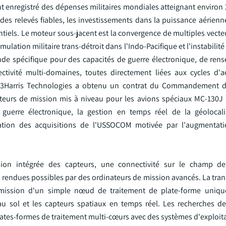
 enregistré des dépenses militaires mondiales atteignant environ 2
t des relevés fiables, les investissements dans la puissance aérien
tiels. Le moteur sous-jacent est la convergence de multiples vect
ulation militaire trans-détroit dans l'Indo-Pacifique et l'instabilité
e spécifique pour des capacités de guerre électronique, de ren
ctivité multi-domaines, toutes directement liées aux cycles d'a
 L3Harris Technologies a obtenu un contrat du Commandement d
ateurs de mission mis à niveau pour les avions spéciaux MC-130
 guerre électronique, la gestion en temps réel de la géolocali
ération des acquisitions de l'USSOCOM motivée par l'augmentat
on intégrée des capteurs, une connectivité sur le champ de 
endues possibles par des ordinateurs de mission avancés. La trans
e mission d'un simple nœud de traitement de plate-forme uniqu
s au sol et les capteurs spatiaux en temps réel. Les recherches de
ates-formes de traitement multi-cœurs avec des systèmes d'exploit