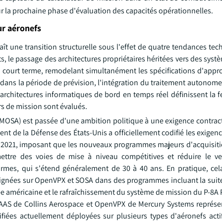
ur la prochaine phase d'évaluation des capacités opérationnelles.
ur aéronefs
t une transition structurelle sous l'effet de quatre tendances tec
le passage des architectures propriétaires héritées vers des systè
 court terme, remodelant simultanément les spécifications d'app
n dans la période de prévision, l'intégration du traitement autonome 
architectures informatiques de bord en temps réel définissent la f
rs de mission sont évalués.
(MOSA) est passée d'une ambition politique à une exigence contract
ent de la Défense des États-Unis a officiellement codifié les exig
ice 2021, imposant que les nouveaux programmes majeurs d'acquisit
mettre des voies de mise à niveau compétitives et réduire le ve
ormes, qui s'étend généralement de 30 à 40 ans. En pratique, cela
alignées sur OpenVPX et SOSA dans des programmes incluant la suit
ée américaine et le rafraîchissement du système de mission du P-8A
CAAS de Collins Aerospace et OpenVPX de Mercury Systems représe
iées actuellement déployées sur plusieurs types d'aéronefs acti