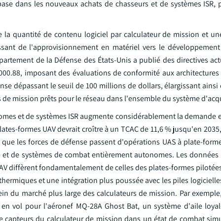
base dans les nouveaux achats de chasseurs et de systèmes ISR, 
e la quantité de contenu logiciel par calculateur de mission et un
sant de l'approvisionnement en matériel vers le développement l
partement de la Défense des États-Unis a publié des directives act
000.88, imposant des évaluations de conformité aux architectures
 dépassant le seuil de 100 millions de dollars, élargissant ainsi 
s de mission prêts pour le réseau dans l'ensemble du système d'acqu
onomes et de systèmes ISR augmente considérablement la demande e
tes-formes UAV devrait croître à un TCAC de 11,6 % jusqu'en 2035, 
rs que les forces de défense passent d'opérations UAS à plate-form
le et de systèmes de combat entièrement autonomes. Les données
AV diffèrent fondamentalement de celles des plates-formes pilotées
 thermiques et une intégration plus poussée avec les piles logiciel
ein du marché plus large des calculateurs de mission. Par exempl
en vol pour l'aéronef MQ-28A Ghost Bat, un système d'aile loyale
e capteurs du calculateur de mission dans un état de combat simu