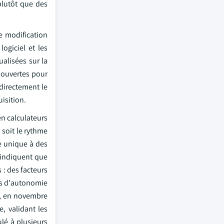
plutôt que des
e modification
ogiciel et les
ualisées sur la
 ouvertes pour
directement le
isition.
n calculateurs
soit le rythme
e unique à des
 indiquent que
 : des facteurs
les d'autonomie
e, en novembre
, validant les
lé à plusieurs