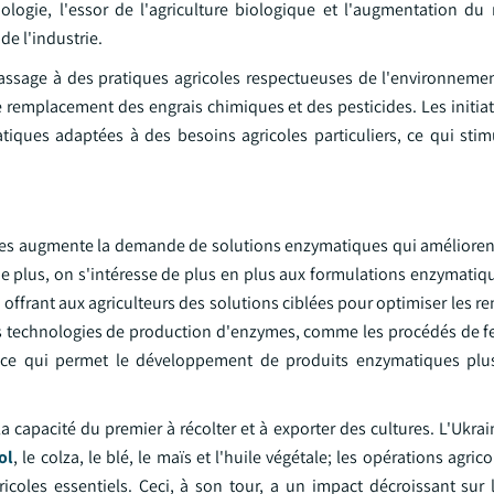
iologie, l'essor de l'agriculture biologique et l'augmentation d
de l'industrie.
assage à des pratiques agricoles respectueuses de l'environnemen
remplacement des engrais chimiques et des pesticides. Les initiat
tiques adaptées à des besoins agricoles particuliers, ce qui sti
bles augmente la demande de solutions enzymatiques qui améliorent 
. De plus, on s'intéresse de plus en plus aux formulations enzymati
offrant aux agriculteurs des solutions ciblées pour optimiser les 
es technologies de production d'enzymes, comme les procédés de f
e, ce qui permet le développement de produits enzymatiques plu
la capacité du premier à récolter et à exporter des cultures. L'Ukrai
ol
, le colza, le blé, le maïs et l'huile végétale; les opérations agri
icoles essentiels. Ceci, à son tour, a un impact décroissant sur