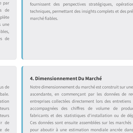
e par
fournissent des perspectives stratégiques, opératio
ts de
techniques, permettant des insights complets et des pré
plète
marché fiables.
s une
bles,
es de
4. Dimensionnement Du Marché
us de
Notre dimensionnement du marché est construit sur un
bale.
ascendante, en commençant par les données de re
ation
entreprises collectées directement lors des entretiens 
teurs
accompagnées des chiffres de volume de produ
teurs
fabricants et des statistiques d'installation ou de dé
ir de
Ces données sont ensuite assemblées sur les marchés
se de
pour aboutir à une estimation mondiale ancrée dans 