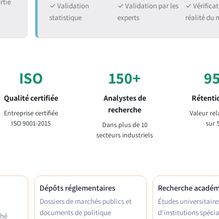
rtie
✓ Validation
✓ Validation par les
✓ Vérificat
statistique
experts
réalité du
ISO
150+
9
Qualité certifiée
Analystes de
Rétentio
recherche
Entreprise certifiée
Valeur rel
ISO 9001-2015
sur 
Dans plus de 10
secteurs industriels
Dépôts réglementaires
Recherche acadé
Dossiers de marchés publics et
Études universitaire
documents de politique
d'institutions spécia
ché