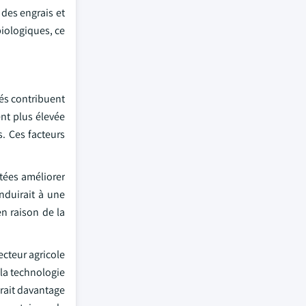
des engrais et
biologiques, ce
sés contribuent
ent plus élevée
. Ces facteurs
utées améliorer
nduirait à une
n raison de la
cteur agricole
la technologie
erait davantage