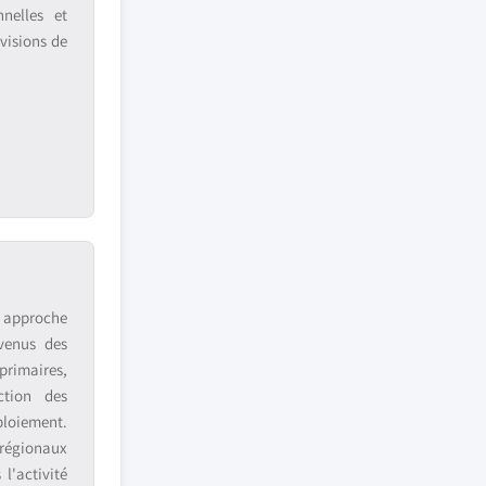
nnelles et
visions de
e approche
venus des
primaires,
ction des
ploiement.
 régionaux
l'activité