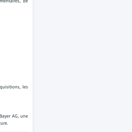
mentaires, de
uisitions, les
 Bayer AG, une
ture.