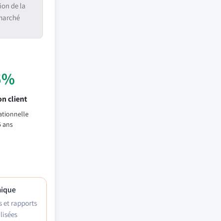
ion de la
 marché
5%
n client
ationnelle
5 ans
mique
s et rapports
lisées