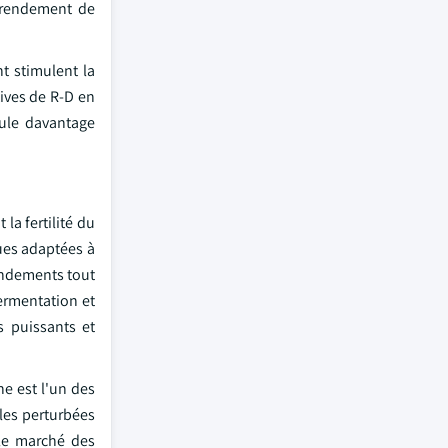
u rendement de
t stimulent la
ives de R-D en
mule davantage
la fertilité du
ques adaptées à
rendements tout
ermentation et
s puissants et
ne est l'un des
coles perturbées
 le marché des