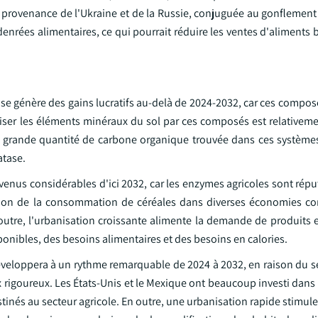
 provenance de l'Ukraine et de la Russie, conjuguée au gonflement 
denrées alimentaires, ce qui pourrait réduire les ventes d'aliments 
ase génère des gains lucratifs au-delà de 2024-2032, car ces compo
biliser les éléments minéraux du sol par ces composés est relativem
s grande quantité de carbone organique trouvée dans ces systèmes
atase.
venus considérables d'ici 2032, car les enzymes agricoles sont rép
tation de la consommation de céréales dans diverses économies co
utre, l'urbanisation croissante alimente la demande de produits e
onibles, des besoins alimentaires et des besoins en calories.
éveloppera à un rythme remarquable de 2024 à 2032, en raison du se
rigoureux. Les États-Unis et le Mexique ont beaucoup investi dans 
inés au secteur agricole. En outre, une urbanisation rapide stimul