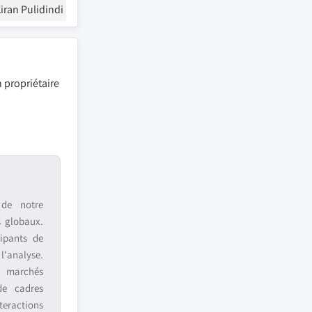
iran Pulidindi
 propriétaire
 de notre
s globaux.
ipants de
 l'analyse.
s marchés
de cadres
teractions