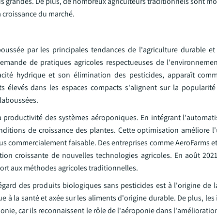
 grandes. De plus, de nombreux agriculteurs traditionnels sont mo
la croissance du marché.
oussée par les principales tendances de l'agriculture durable et
demande de pratiques agricoles respectueuses de l'environneme
icacité hydrique et son élimination des pesticides, apparaît co
s élevés dans les espaces compacts s'alignent sur la popularité
éclaboussées.
la productivité des systèmes aéroponiques. En intégrant l'automatis
nditions de croissance des plantes. Cette optimisation améliore l'
 plus commercialement faisable. Des entreprises comme AeroFarms et
tion croissante de nouvelles technologies agricoles. En août 202
ort aux méthodes agricoles traditionnelles.
égard des produits biologiques sans pesticides est à l'origine de
à la santé et axée sur les aliments d'origine durable. De plus, les in
ie, car ils reconnaissent le rôle de l'aéroponie dans l'amélioration