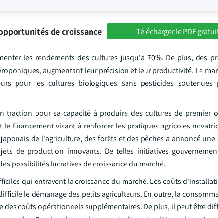
opportunités de croissance
Télécharger le PDF gratui
augmenter les rendements des cultures jusqu'à 70%. De plus, des pr
aéroponiques, augmentant leur précision et leur productivité. Le ma
urs pour les cultures biologiques sans pesticides soutenues p
 en traction pour sa capacité à produire des cultures de premier 
 le financement visant à renforcer les pratiques agricoles novatri
 japonais de l'agriculture, des forêts et des pêches a annoncé une
rojets de production innovants. De telles initiatives gouvernemen
s possibilités lucratives de croissance du marché.
iciles qui entravent la croissance du marché. Les coûts d'installati
ficile le démarrage des petits agriculteurs. En outre, la consomma
 des coûts opérationnels supplémentaires. De plus, il peut être diff