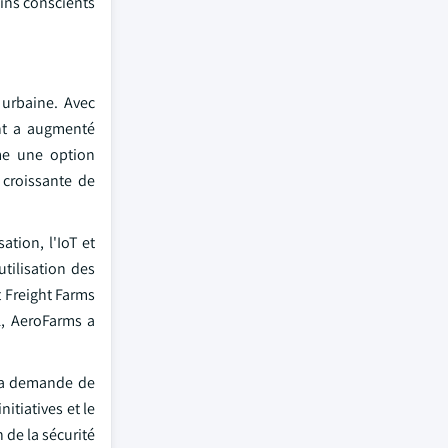
ins conscients
 urbaine. Avec
nt a augmenté
mme une option
 croissante de
ation, l'IoT et
utilisation des
 Freight Farms
1, AeroFarms a
 la demande de
itiatives et le
 de la sécurité