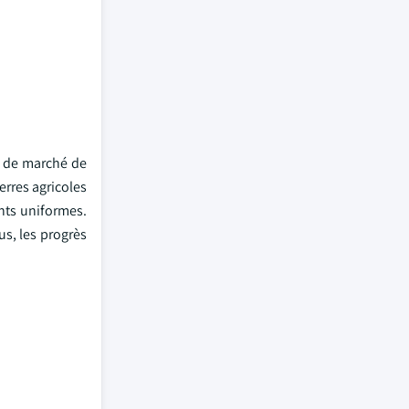
rt de marché de
erres agricoles
nts uniformes.
us, les progrès