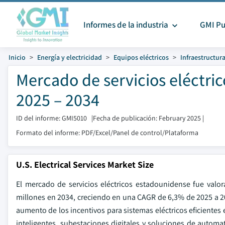
Informes de la industria
GMI Pu
Inicio
Energía y electricidad
Equipos eléctricos
Infraestructura
Mercado de servicios eléctri
2025 – 2034
ID del informe: GMI5010
|
Fecha de publicación: February 2025
|
Formato del informe: PDF/Excel/Panel de control/Plataforma
U.S. Electrical Services Market Size
El mercado de servicios eléctricos estadounidense fue valo
millones en 2034, creciendo en una CAGR de 6,3% de 2025 a 20
aumento de los incentivos para sistemas eléctricos eficiente
inteligentes, subestaciones digitales y soluciones de automa