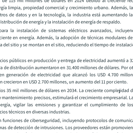
 de 115 mil millones de dólares en 2024 debido al creciente req
rgía limpia, propiedad comercial y crecimiento urbano. Además, l
tros de datos y en la tecnología, la industria está aumentando l
istribución de energía y la instalación de energía de respaldo.
 para la instalación de sistemas eléctricos avanzados, incluy
iciente en energía. Además, la adopción de técnicas modulares de
 del sitio y se montan en el sitio, reduciendo el tiempo de instalaci
vicios públicos en producción y entrega de electricidad aumentó a 
ura de distribución aumentaron en 31.400 millones de dólares. Por o
en generación de electricidad que alcanzó los USD 4.700 millo
én crecieron en USD 2.700 millones, un aumento del 11 por ciento.
los 35 mil millones de dólares en 2034. La creciente complejidad d
 mantenimiento precisos, estimulará el crecimiento empresarial. La
gía, vigilar las emisiones y garantizar el cumplimiento de lo
ios técnicos en diversas industrias.
n funciones de ciberseguridad, incluyendo protocolos de comunic
mas de detección de intrusiones. Los proveedores están promovien