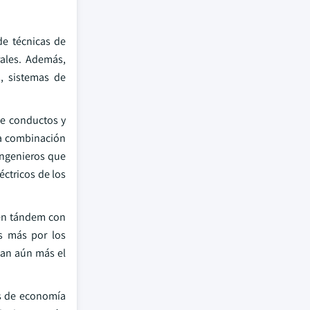
de técnicas de
rales. Además,
s, sistemas de
de conductos y
la combinación
ingenieros que
éctricos de los
 en tándem con
s más por los
tan aún más el
os de economía