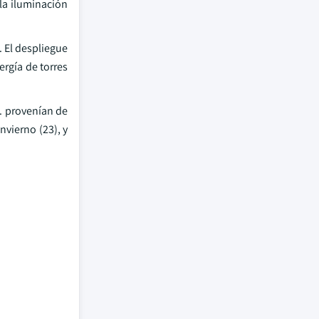
 la iluminación
. El despliegue
rgía de torres
U. provenían de
vierno (23), y