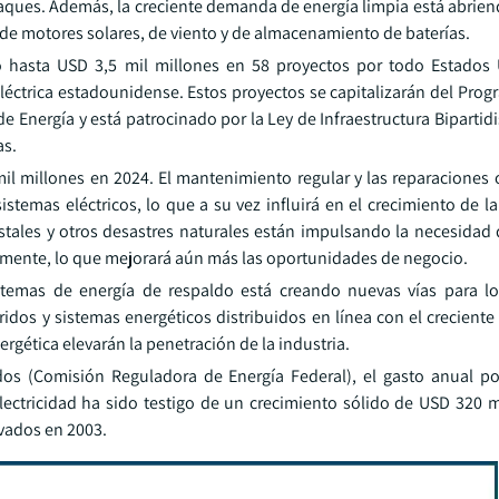
ataques. Además, la creciente demanda de energía limpia está abrie
 de motores solares, de viento y de almacenamiento de baterías.
o hasta USD 3,5 mil millones en 58 proyectos por todo Estados
d eléctrica estadounidense. Estos proyectos se capitalizarán del Pro
e Energía y está patrocinado por la Ley de Infraestructura Bipartidi
as.
l millones en 2024. El mantenimiento regular y las reparaciones
sistemas eléctricos, lo que a su vez influirá en el crecimiento de la
stales y otros desastres naturales están impulsando la necesidad
damente, lo que mejorará aún más las oportunidades de negocio.
sistemas de energía de respaldo está creando nuevas vías para lo
ridos y sistemas energéticos distribuidos en línea con el crecient
ergética elevarán la penetración de la industria.
os (Comisión Reguladora de Energía Federal), el gasto anual po
 electricidad ha sido testigo de un crecimiento sólido de USD 320 
vados en 2003.