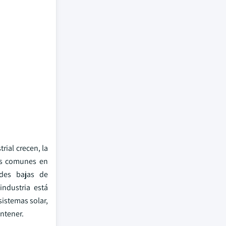
rial crecen, la
más comunes en
ades bajas de
industria está
istemas solar,
ntener.