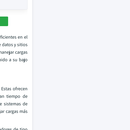
icientes en el
datos y sitios
manejar cargas
bido a su bajo
 Estas ofrecen
tan tiempo de
e sistemas de
jar cargas más
adores de tipo