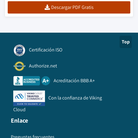
Descargar PDF Gratis
Top
Certificación ISO
Authorize.net
Acreditación BBB A+
Con la confianza de Viking
Cloud
Enlace
Preguntas frecuentes