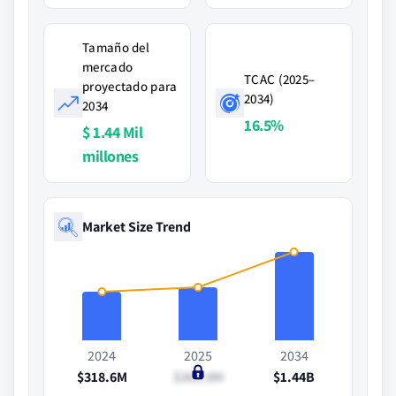
Tamaño del
mercado
TCAC (2025–
proyectado para
2034)
2034
16.5%
$ 1.44 Mil
millones
Market Size Trend
2024
2025
2034
$318.6M
$363.9M
$1.44B