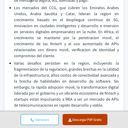
de mensajeria segura, voz, identidad y pago.
Los mercados del CCG, que cubren los Emiratos Arabes
Unidos, Arabia Saudita y Catar, lideran la region en
crecimiento basado en el despliegue continuo de 5G,
innovacion en ciudades inteligentes y desarrollo e inversion
en servicios digitales empresariales en la nube. En Africa, el
crecimiento se mantiene por la penetracion movil, el
crecimiento de las fintech y el uso aumentado de APIs
relacionadas con dinero movil, verificacion de identidad y
compromiso del cliente.
Varias desafios persisten en la region, incluyendo la
fragmentacion de la regulacion, grandes brechas en la calidad
de la infraestructura, altos costos de conectividad avanzada y
la brecha de habilidades en desarrollo de software. Sin
embargo, la rapida adopcion movil, la transformacion digital
liderada por el gobierno y un vibrante ecosistema de fintech y
startups estan impulsando a MEA a ser un mercado de APIs
de telecomunicaciones en rapido desarrollo y viable.
Participacion en el mercado de APIs de
Llámanos
Descargar PDF Gratis
telecomunicaciones