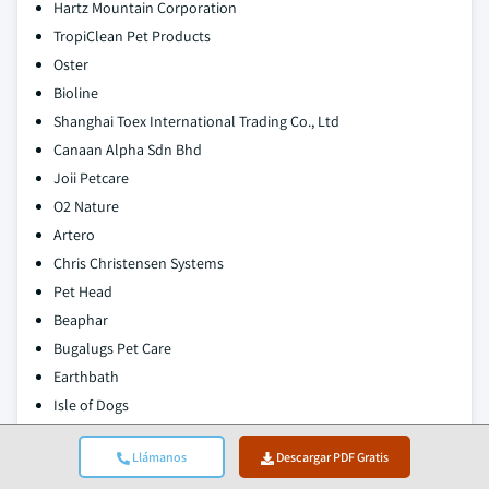
Hartz Mountain Corporation
TropiClean Pet Products
Oster
Bioline
Shanghai Toex International Trading Co., Ltd
Canaan Alpha Sdn Bhd
Joii Petcare
O2 Nature
Artero
Chris Christensen Systems
Pet Head
Beaphar
Bugalugs Pet Care
Earthbath
Isle of Dogs
Espree Animal Products
Llámanos
Descargar PDF Gratis
Bio-Groom