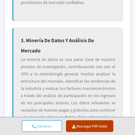
pronósticos de mercado confiables.
3. Minería De Datos Y Análisis De
Mercado
La minería de datos es una parte clave de nuestro
proceso de investigación, contribuyendo con casi el
20% a la metodología general. Implica analizar la
estructura del mercado, identificar las tendencias de
la industria y evaluar los factores macroeconómicos
a través del análisis de participación en los ingresos
de los principales actores. Los datos relevantes se
recopilan de fuentes pagas y gratuitas para construir
una base de datos confiable. Esta información se
integra luego para respaldar la investigación
Llámanos
Descargar PDF Gratis
primaria y el dimensionamiento del mercado, con