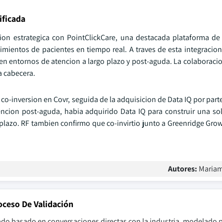
ificada
ion estrategica con PointClickCare, una destacada plataforma de
mientos de pacientes en tiempo real. A traves de esta integracion
en entornos de atencion a largo plazo y post-aguda. La colaboraci
a cabecera.
o-inversion en Covr, seguida de la adquisicion de Data IQ por parte
encion post-aguda, habia adquirido Data IQ para construir una sol
 plazo. RF tambien confirmo que co-invirtio junto a Greenridge Gro
Autores:
Mariam
oceso De Validación
ado basado en conversaciones directas con la industria, modelado p