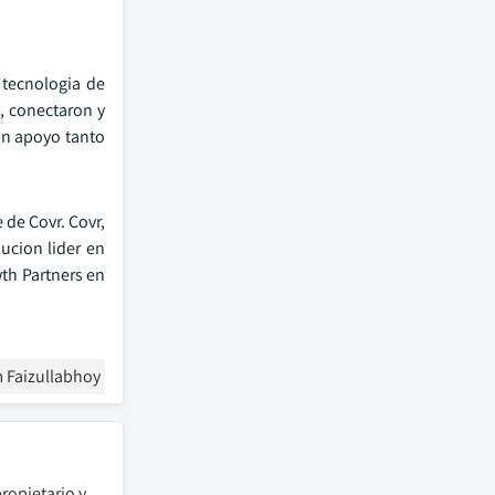
 tecnologia de
, conectaron y
on apoyo tanto
 de Covr. Covr,
ucion lider en
wth Partners en
 Faizullabhoy
ropietario y