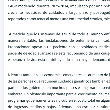
CAGR moderado durante 2025-2034, impulsado por una pobla
creciente necesidad de cuidados a largo plazo y post-ag
reportados como tener al menos una enfermedad cronica, mien
A medida que los sistemas de salud de todo el mundo enfr
manera rentable, las instalaciones de enfermeria calif
Proporcionan apoyo a un paciente con necesidades medicas d
paciente de edad avanzada se esta recuperando de una cirugi
esperanza de vida esta contribuyendo a una mayor demanda de 
Mientras tanto, en las economias emergentes, el aumento de la 
de las personas que requieren cuidados geriatricos tambien e
parte de los gobiernos en muchos paises es mejorar los servici
embargo, un obstaculo importante para el crecimiento del merca
programas gubernamentales no cubren el costo total en alguna
de ingresos medios y bajos. Ademas, una escasez continu