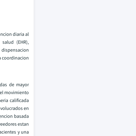
ncion diaria al
 salud (EHR),
a dispensacion
a coordinacion
ndas de mayor
s el movimiento
ria calificada
involucrados en
tencion basada
oveedores estan
acientes y una