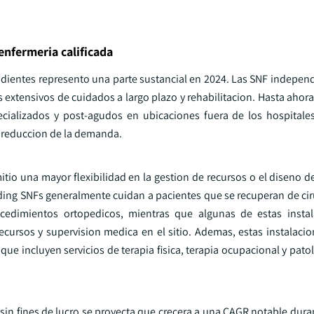
enfermeria calificada
ndientes represento una parte sustancial en 2024. Las SNF indepen
 extensivos de cuidados a largo plazo y rehabilitacion. Hasta ahor
ializados y post-agudos en ubicaciones fuera de los hospitales
a reduccion de la demanda.
o una mayor flexibilidad en la gestion de recursos o el diseno de
nding SNFs generalmente cuidan a pacientes que se recuperan de cir
ocedimientos ortopedicos, mientras que algunas de estas instal
recursos y supervision medica en el sitio. Ademas, estas instalac
ue incluyen servicios de terapia fisica, terapia ocupacional y pato
 sin fines de lucro se proyecta que crecera a una CAGR notable dur