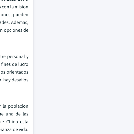
s con la mision
ciones, pueden
dades. Ademas,
con opciones de
tre personal y
 fines de lucro
ios orientados
o, hay desafios
r la poblacion
ne una de las
ue China esta
ranza de vida.