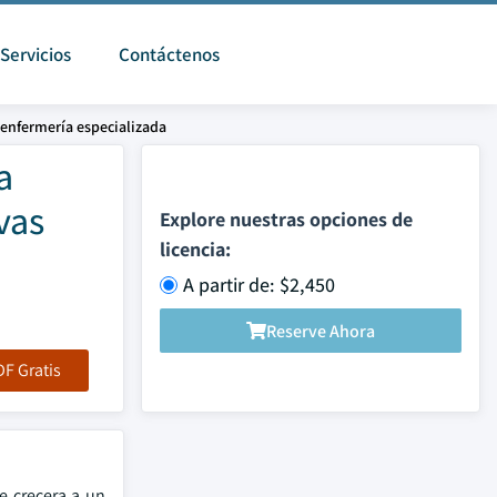
Servicios
Contáctenos
 enfermería especializada
a
vas
Explore nuestras opciones de
licencia:
A partir de: $2,450
Reserve Ahora
F Gratis
e crecera a un