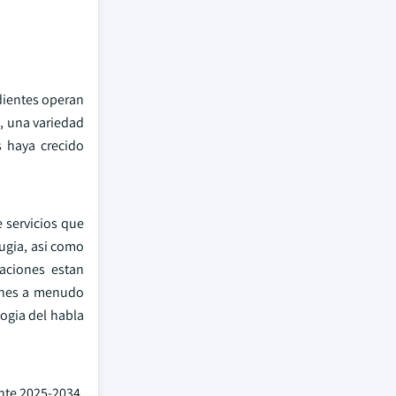
dientes operan
a, una variedad
 haya crecido
 servicios que
ugia, asi como
aciones estan
iones a menudo
logia del habla
ante 2025-2034.