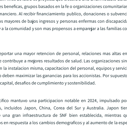
es beneficas, grupos basados en la fe o organizaciones comunitaria
inanciero. Al recibir financiamiento publico, donaciones o subven
ltos mayores de bajos ingresos y personas enfermas con discapaci
te y a la comunidad y son mas propensos a emparejar a las familias 
eportar una mayor retencion de personal, relaciones mas altas en
ue contribuye a mejores resultados de salud. Las organizaciones sin
 la instalacion misma, capacitacion del personal, equipos y servic
ro deben maximizar las ganancias para los accionistas. Por supuest
 capital, desafios de cumplimiento y sostenibilidad.
acifico mantuvo una participacion notable en 2024, impulsado po
 incluidos Japon, China, Corea del Sur y Australia. Japon tie
 una gran infraestructura de SNF bien establecida, mientras q
s en respuesta a los cambios demograficos y al aumento de la espe