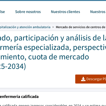
lse
Sobre nosotros
Nuestros clientes
Nuestros 
pitalización y atención ambulatoria
Mercado de servicios de centros de
o, participación y análisis de l
ermería especializada, perspecti
cimiento, cuota de mercado
25-2034)
Descargar PD
enfermeria calificada
a calificada genero ingresos considerables en 2024 y se estima qu