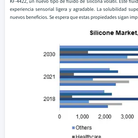
KF-4422, un nuevo tipo de fluido de silicona volátil. Este flu
experiencia sensorial ligera y agradable. La solubilidad s
nuevos beneficios. Se espera que estas propiedades sigan impul