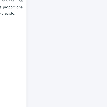
uario final una
os proporciona
 previsto.