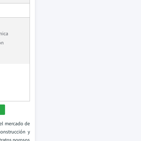
nica
ón
del mercado de
construcción y
stratos porosos