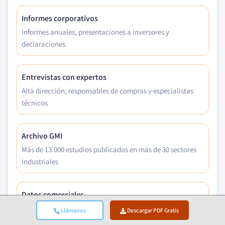
Informes corporativos
Informes anuales, presentaciones a inversores y
declaraciones
Entrevistas con expertos
Alta dirección, responsables de compras y especialistas
técnicos
Archivo GMI
Más de 13.000 estudios publicados en más de 30 sectores
industriales
Datos comerciales
Volúmenes de importación/exportación, códigos HS y
Llámanos
Descargar PDF Gratis
registros aduaneros