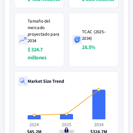
Tamaño del
mercado
TCAC (2025–
proyectado para
2034)
2034
28.5%
$ 324.7
millones
Market Size Trend
2024
2025
2034
$45.2M
$58.8M
$324.7M