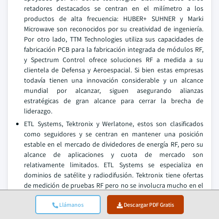
retadores destacados se centran en el milímetro a los
productos de alta frecuencia: HUBER+ SUHNER y Marki
Microwave son reconocidos por su creatividad de ingeniería.
Por otro lado, TTM Technologies utiliza sus capacidades de
fabricación PCB para la fabricación integrada de módulos RF,
y Spectrum Control ofrece soluciones RF a medida a su
clientela de Defensa y Aeroespacial. Si bien estas empresas
todavía tienen una innovación considerable y un alcance
mundial por alcanzar, siguen asegurando alianzas
estratégicas de gran alcance para cerrar la brecha de
liderazgo.
ETL Systems, Tektronix y Werlatone, estos son clasificados
como seguidores y se centran en mantener una posición
estable en el mercado de dividedores de energía RF, pero su
alcance de aplicaciones y cuota de mercado son
relativamente limitados. ETL Systems se especializa en
dominios de satélite y radiodifusión. Tektronix tiene ofertas
de medición de pruebas RF pero no se involucra mucho en el
suministro de componentes a gran escala. Estas empresas
Llámanos
Descargar PDF Gratis
sirven nicho y bases de clientes especializadas.
JQL Technologies, MegaPhase, Hefei Maniron Electrónica y