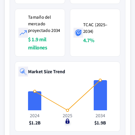
Tamaño del
mercado
TCAC (2025–
proyectado 2034
2034)
$ 1.9 mil
4.7%
millones
Market Size Trend
2024
2025
2034
$1.2B
$0
$1.9B