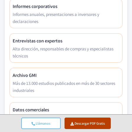
Informes corporativos
Informes anuales, presentaciones a inversores y
declaraciones
Entrevistas con expertos
Alta dirección, responsables de compras y especialistas
técnicos
Archivo GMI
Más de 13.000 estudios publicados en más de 30 sectores
industriales
Datos comerciales
Volúmenes de importación/exportación, códigos HS y
Llámanos
Descargar PDF Gratis
registros aduaneros