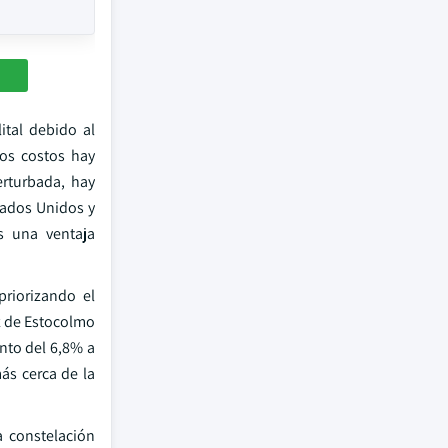
ital debido al
os costos hay
erturbada, hay
tados Unidos y
s una ventaja
priorizando el
az de Estocolmo
ento del 6,8% a
ás cerca de la
a constelación