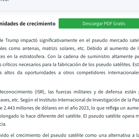
nidades de crecimiento
Descargar PDF Gratis
de Trump impactó significativamente en el pseudo mercado satel
es como antenas, matrizs solares, etc. Debido al aumento de l
es en la estratosfera. Con la cadena de suministro altamente p
ríticos necesarios para la fabricación de los pseudo satélites. Es
 altos da oportunidades a otros competidores internacionale
 Reconocimiento (ISR), las fuerzas militares y de defensa están 
es, etc. Según el Instituto Internacional de Investigación de la P
de 2.443 millones de dólares en el año 2023, lo que refleja un aum
longado lo hace diferente del satélite. El pseudo satélite opera m
cia.
vido el crecimiento del pseudo satélite como una alternativa a l