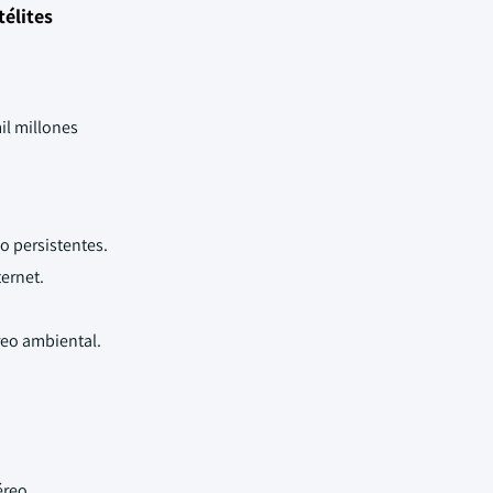
télites
il millones
o persistentes.
ternet.
reo ambiental.
éreo.