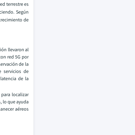
ed terrestre es
eciendo. Según
 crecimiento de
ión llevaron al
con red 5G por
ervación de la
e servicios de
latencia de la
para localizar
s, lo que ayuda
manecer aéreos