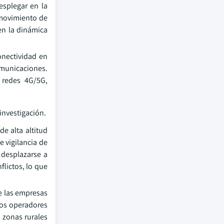
esplegar en la
l movimiento de
 en la dinámica
onectividad en
municaciones.
 redes 4G/5G,
investigación.
e alta altitud
e vigilancia de
 desplazarse a
flictos, lo que
e las empresas
Los operadores
 zonas rurales