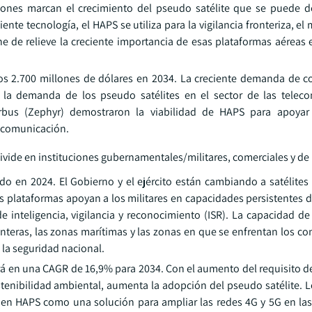
iones marcan el crecimiento del pseudo satélite que se puede d
ente tecnología, el HAPS se utiliza para la vigilancia fronteriza, e
one de relieve la creciente importancia de esas plataformas aéreas
os 2.700 millones de dólares en 2034. La creciente demanda de c
la demanda de los pseudo satélites en el sector de las teleco
bus (Zephyr) demostraron la viabilidad de HAPS para apoyar
e comunicación.
divide en instituciones gubernamentales/militares, comerciales y de 
o en 2024. El Gobierno y el ejército están cambiando a satélites d
s plataformas apoyan a los militares en capacidades persistentes d
 inteligencia, vigilancia y reconocimiento (ISR). La capacidad de
ronteras, las zonas marítimas y las zonas en que se enfrentan los con
 la seguridad nacional.
á en una CAGR de 16,9% para 2034. Con el aumento del requisito d
stenibilidad ambiental, aumenta la adopción del pseudo satélite. 
 en HAPS como una solución para ampliar las redes 4G y 5G en las