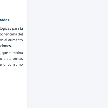
tados.
lógicas para la
 por encima del
Con el aumento
aciones.
s, que combina
mo plataformas
 menor consumo