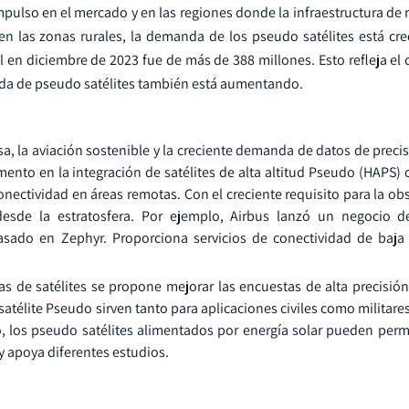
mpulso en el mercado y en las regiones donde la infraestructura de r
t en las zonas rurales, la demanda de los pseudo satélites está cr
ral en diciembre de 2023 fue de más de 388 millones. Esto refleja el
manda de pseudo satélites también está aumentando.
a, la aviación sostenible y la creciente demanda de datos de precis
nto en la integración de satélites de alta altitud Pseudo (HAPS) 
ectividad en áreas remotas. Con el creciente requisito para la obs
desde la estratosfera. Por ejemplo, Airbus lanzó un negocio d
asado en Zephyr. Proporciona servicios de conectividad de baja 
 de satélites se propone mejorar las encuestas de alta precisión 
atélite Pseudo sirven tanto para aplicaciones civiles como militare
rgo, los pseudo satélites alimentados por energía solar pueden per
 apoya diferentes estudios.