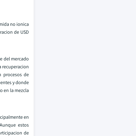
amida no ionica
oracion de USD
te del mercado
la recuperacion
en procesos de
luentes y donde
do en la mezcla
ncipalmente en
. Aunque estos
rticipacion de