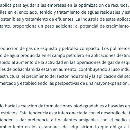
e aplica para ayudar a las empresas en la optimizacion de recursos
tiles en el encolado, tenido y tratamiento de aguas residuales y est
stenibles y tratamiento de efluentes. La industria de estas aplica
 tanto, proporciona un peso adicional al potencial de crecimient
roduccion de gas de esquisto y petroleo compacto. Los polimeros 
o de agua producida en el campo petrolero en aplicaciones destin
 Debido al aumento de la actividad en las operaciones de gas de es
es de poliacrilamida estan en aumento, contribuyendo al uso indus
estructura, el crecimiento del sector industrial y la aplicacion del se
l mercado y estableciendo las perspectivas de una mayor expansion.
do hacia la creacion de formulaciones biodegradables y basadas e
estrictos. Esta tendencia esta interconectada con el desarrollo del
 tienden a dar preferencia a floculantes amigables con el medio
ambio lento en los estandares de adquisicion, lo que obliga a l