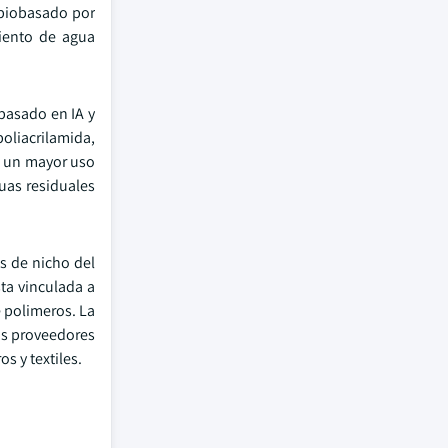
 biobasado por
iento de agua
 basado en IA y
oliacrilamida,
e un mayor uso
guas residuales
s de nicho del
ta vinculada a
e polimeros. La
Los proveedores
s y textiles.