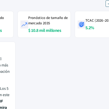
ado
Pronóstico de tamaño de
TCAC (2026–20
mercado 2035
5.2%
es
$ 10.8 mil millones
e
l
n más
pación
.
Los 5
n este
NF
mira