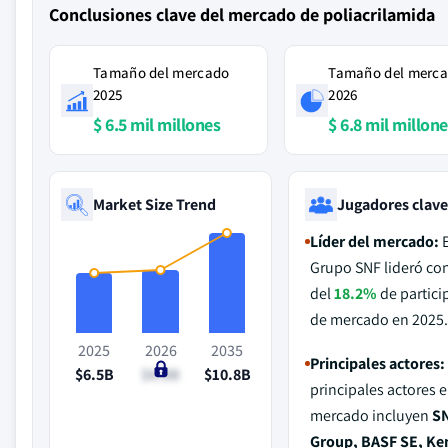
Conclusiones clave del mercado de poliacrilamida
Tamaño del mercado
Tamaño del merc
2025
2026
$ 6.5 mil millones
$ 6.8 mil millon
Market Size Trend
Jugadores clav
Líder del mercado:
E
Grupo SNF lideró co
del
18.2%
de partici
de mercado en 2025
2025
2026
2035
Principales actores:
$6.5B
$6.8B
$10.8B
principales actores e
mercado incluyen
S
Group, BASF SE, Ke