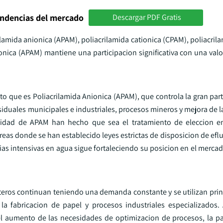
endencias del mercado
Descargar PDF Gratis
lamida anionica (APAM), poliacrilamida cationica (CPAM), poliacril
ionica (APAM) mantiene una participacion significativa con una val
to que es Poliacrilamida Anionica (APAM), que controla la gran par
siduales municipales e industriales, procesos mineros y mejora de 
bilidad de APAM han hecho que sea el tratamiento de eleccion 
reas donde se han establecido leyes estrictas de disposicion de ef
rias intensivas en agua sigue fortaleciendo su posicion en el merca
eros continuan teniendo una demanda constante y se utilizan pri
la fabricacion de papel y procesos industriales especializados
aumento de las necesidades de optimizacion de procesos, la pa