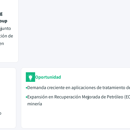
ng
roup
njunto
ción de
en
Oportunidad
Demanda creciente en aplicaciones de tratamiento d
Expansión en Recuperación Mejorada de Petróleo (EO
minería
o