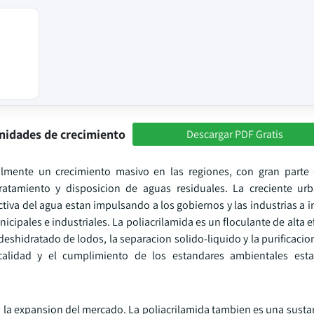
nidades de crecimiento
Descargar PDF Gratis
lmente un crecimiento masivo en las regiones, con gran parte 
ratamiento y disposicion de aguas residuales. La creciente urb
ctiva del agua estan impulsando a los gobiernos y las industrias a i
ipales e industriales. La poliacrilamida es un floculante de alta ef
eshidratado de lodos, la separacion solido-liquido y la purificacio
 calidad y el cumplimiento de los estandares ambientales es
n la expansion del mercado. La poliacrilamida tambien es una sust