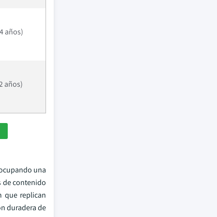
 4 años)
 2 años)
s ocupando una
s de contenido
n que replican
ión duradera de