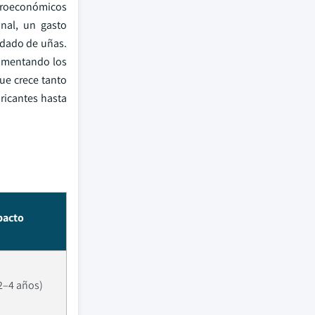
croeconómicos
nal, un gasto
idado de uñas.
aumentando los
ue crece tanto
ricantes hasta
pacto
2–4 años)