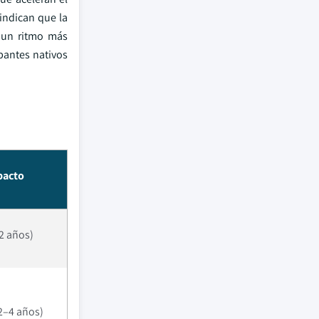
 indican que la
a un ritmo más
pantes nativos
pacto
 2 años)
2–4 años)