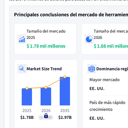
Principales conclusiones del mercado de herramien
Tamaño del mercado
Tamaño del merc
2025
2026
$ 1.78 mil millones
$ 1.88 mil millo
Market Size Trend
Dominancia reg
Mayor mercado
EE. UU.
País de más rápido
crecimiento
2025
2026
2035
$1.78B
$1.88B
$2.97B
EE. UU.