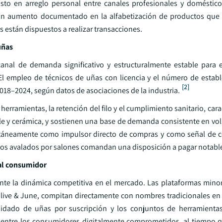
to en arreglo personal entre canales profesionales y doméstico
 un aumento documentado en la alfabetización de productos que 
 están dispuestos a realizar transacciones.
uñas
canal de demanda significativo y estructuralmente estable para
El empleo de técnicos de uñas con licencia y el número de estab
[2]
018–2024, según datos de asociaciones de la industria.
erramientas, la retención del filo y el cumplimiento sanitario, cara
le y cerámica, y sostienen una base de demanda consistente en vo
ultáneamente como impulsor directo de compras y como señal de ce
tos avalados por salones comandan una disposición a pagar notab
 al consumidor
nte la dinámica competitiva en el mercado. Las plataformas minori
ive & June, compitan directamente con nombres tradicionales en v
idado de uñas por suscripción y los conjuntos de herramienta
entre los consumidores digitalmente comprometidos, al tiempo q