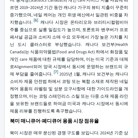
다. 통계청(Statistics Canada)의 개인 care 서비스 지출 자료에 따
르면 2019~2024년 기간 동안 캐나다 가구의 뷰티 지출이 꾸준히
증가했으며, 네일 케어는 개인 위생 예산에서 일관된 비중을 차
[6]
지했습니다.
캐나다 시장은 온타리오와 브리티시컬럼비아
주를 중심으로 살롱 밀집도가 높으며, 토론토와 밴쿠버가 프로
페셔널 공급과 소비자 소매 수요 모두에서 가장 높은 가치를 지
닌 도시 클러스터로 부상했습니다. 캐나다 보건부(Health
Canada)는 식품의약품법(Food and Drugs Act) 하에서 화장품 및
개인 care 제품에 대한 규제를 담당하며, 이는 미국 기준과 대체
로Alignment되어 양국 시장에서 동시에 운영하는 브랜드의 규
[7]
제 부담을 줄여줍니다.
2025년 1월, 캐나다 보건부는 캐나다
소비자 제품 안전법 하에서 코팅 또는 복합 소재로 제작된 네일
케어 용품의 라벨링 및 성분 요구사항에 대한 가이드라인을 개
정했으며, 이는 코팅 스테인리스 스틸 또는 다중 소재 제품 라인
을 보유한 브랜드들로 하여금 미국과 캐나다 시장에서 동시에
제품 리뷰를 진행하도록 촉구했습니다.
북미 매니큐어·페디큐어 용품 시장 점유율
북미 시장은 매우 분산된 경쟁 구도를 보입니다. 2024년 기준 상