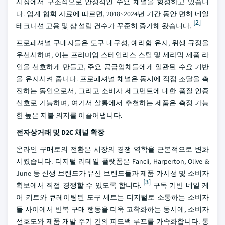
시장에서 구조적으로 안정적인 수요 채널을 형성하고 있습니
다. 업계 협회 자료에 따르면, 2018~2024년 기간 동안 면허 네일
[2]
테크니션 고용 및 샵 설립 건수가 꾸준히 증가해 왔습니다.
프로페셔널 구매자들은 도구 내구성, 예리함 유지, 위생 규정을
우선시하며, 이는 프리미엄 스테인리스 스틸 및 세라믹 제품 라
인을 선호하게 만들고, 주요 공급업체들에게 일관된 수요 기반
을 유지시켜 줍니다. 프로페셔널 채널은 동시에 직접 조달을 촉
진하는 동인으로서, 그리고 소비자 세그먼트에 대한 품질 인증
신호로 기능하며, 여기서 살롱에서 추천하는 제품은 측정 가능
한 높은 지불 의지를 이끌어냅니다.
전자상거래 및 D2C 채널 확장
온라인 구매로의 전환은 시장의 경쟁 역학을 근본적으로 변화
시켰습니다. 디지털 리테일 플랫폼은 Fancii, Harperton, Olive &
June 등 신생 브랜드가 유산 브랜드들과 제품 가시성 및 소비자
[3]
확보에서 직접 경쟁할 수 있도록 합니다.
구독 기반 네일 케
어 키트와 큐레이팅된 도구 세트는 디지털로 소통하는 소비자
들 사이에서 반복 구매 행동을 더욱 고착화하는 동시에, 소비자
선호도와 제품 개발 주기 간의 피드백 루프를 가속화합니다. 통