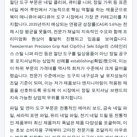
절단 도구 부문은 네일 클리퍼, 큐티클 니퍼, 정밀 가위 등 표준
네일 케어 루틴에서 기능적으로 핵심 역할을 하는 제품군으로
북미 매니큐어·페디큐어 도구 시장에서 가장 큰 카테고리를 차
지합니다. 2035년까지 예상되는 연평균 성장률(CAGR) 5.6%는 전
체 시장 평균을 웃돌며, 전문가 채널의 지속적인 수요와 함께 프
리미엄화 현상이 활발히 진행되고 있음을 보여줍니다.
Tweezerman Precision Grip Nail Clip이나 Seki Edge의 스테인리
스 스틸 니퍼 라인 등은 절단 도구를 일상용품이 아닌 정밀 공구
로 포지셔닝하는 상업적 선례를 establishing(확립)했으며, 이는
이 하위 부문의 가격대를 역사적 최저가 수준에서 크게 끌어올
렸습니다. 전문가 수준에서는 도구의 내구성과 날 유지성능이
조달 기준이 되며, 이는 저가 제품보다 엔지니어링이 적용된 제
품을 선호하도록 유도해 이 시장에서 정밀 포지셔닝 브랜드의
지속 가능한 상업적 우위를 유지합니다.
파일 및 연마 도구 부문은 전통적인 에머리 보드, 금속 네일 파
일, 세라믹 표면 파일, 유리 네일 파일, 전기 네일 드릴 등 전통적
인 제품부터 최신 제품까지 폭넓은 제품 다양성을 포괄하며, 이
는 초보 소비자용 구매부터 고마진 전문가용 조달까지 아우르