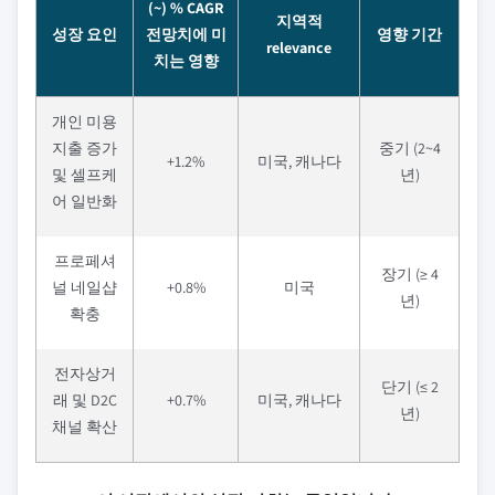
(~) % CAGR
지역적
성장 요인
전망치에 미
영향 기간
relevance
치는 영향
개인 미용
지출 증가
중기 (2~4
+1.2%
미국, 캐나다
및 셀프케
년)
어 일반화
프로페셔
장기 (≥ 4
널 네일샵
+0.8%
미국
년)
확충
전자상거
단기 (≤ 2
래 및 D2C
+0.7%
미국, 캐나다
년)
채널 확산