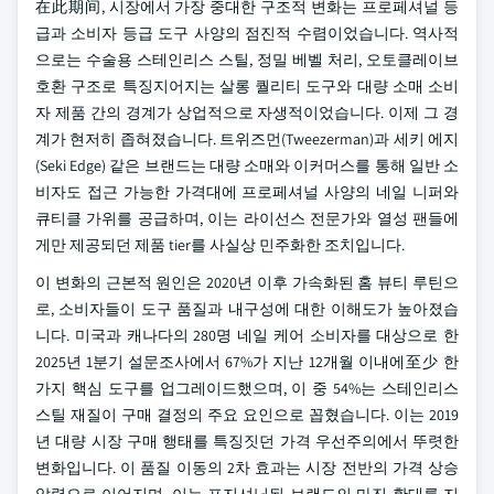
在此期间, 시장에서 가장 중대한 구조적 변화는 프로페셔널 등
급과 소비자 등급 도구 사양의 점진적 수렴이었습니다. 역사적
으로는 수술용 스테인리스 스틸, 정밀 베벨 처리, 오토클레이브
호환 구조로 특징지어지는 살롱 퀄리티 도구와 대량 소매 소비
자 제품 간의 경계가 상업적으로 자생적이었습니다. 이제 그 경
계가 현저히 좁혀졌습니다. 트위즈먼(Tweezerman)과 세키 에지
(Seki Edge) 같은 브랜드는 대량 소매와 이커머스를 통해 일반 소
비자도 접근 가능한 가격대에 프로페셔널 사양의 네일 니퍼와
큐티클 가위를 공급하며, 이는 라이선스 전문가와 열성 팬들에
게만 제공되던 제품 tier를 사실상 민주화한 조치입니다.
이 변화의 근본적 원인은 2020년 이후 가속화된 홈 뷰티 루틴으
로, 소비자들이 도구 품질과 내구성에 대한 이해도가 높아졌습
니다. 미국과 캐나다의 280명 네일 케어 소비자를 대상으로 한
2025년 1분기 설문조사에서 67%가 지난 12개월 이내에至少 한
가지 핵심 도구를 업그레이드했으며, 이 중 54%는 스테인리스
스틸 재질이 구매 결정의 주요 요인으로 꼽혔습니다. 이는 2019
년 대량 시장 구매 행태를 특징짓던 가격 우선주의에서 뚜렷한
변화입니다. 이 품질 이동의 2차 효과는 시장 전반의 가격 상승