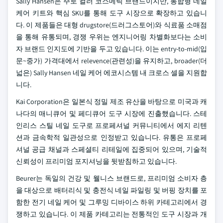
Sally Hansen은 주로 컬러 코스메틱 브랜드이지만, 통합형 네일
케어 키트와 핵심 SKU를 통해 도구 시장으로 확장하고 있습니
다. 이 제품들은 대형 drugstore(드러그스토어)와 식료품 소매점
을 통해 유통되며, 경쟁 우위는 엔지니어링 차별화보다는 소비
자 브랜드 인지도에 기반을 두고 있습니다. 이는 entry-to-mid(입
문~중가) 가격대에서 relevence(관련성)을 유지하고, broader(더
넓은) Sally Hansen 네일 케어 에코시스템 내 크로스 셀을 지원합
니다.
Kai Corporation은 일본식 정밀 제조 유산을 바탕으로 미국과 캐
나다의 매니큐어 및 페디큐어 도구 시장에 진출했습니다. 스테
인리스 스틸 네일 도구로 프로페셔널 커뮤니티에서 에지 리텐
션과 금속학적 일관성으로 인정받고 있습니다. 유통은 프로페
셔널 공급 채널과 스페셜티 리테일에 집중되어 있으며, 기술적
신뢰성이 프리미엄 포지셔닝을 뒷받침하고 있습니다.
Beurer는 독일의 건강 및 웰니스 브랜드로, 프리미엄 소비자 층
을 대상으로 배터리식 및 충전식 네일 파일링 및 버핑 장치를 포
함한 전기 네일 케어 및 그루밍 디바이스 하위 카테고리에서 경
쟁하고 있습니다. 이 제품 카테고리는 전통적인 도구 시장과 개