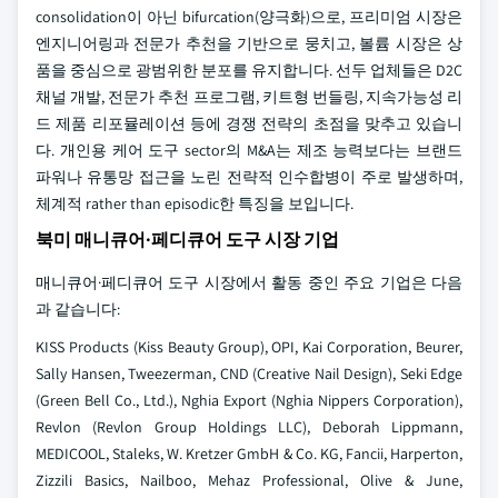
consolidation이 아닌 bifurcation(양극화)으로, 프리미엄 시장은
엔지니어링과 전문가 추천을 기반으로 뭉치고, 볼륨 시장은 상
품을 중심으로 광범위한 분포를 유지합니다. 선두 업체들은 D2C
채널 개발, 전문가 추천 프로그램, 키트형 번들링, 지속가능성 리
드 제품 리포뮬레이션 등에 경쟁 전략의 초점을 맞추고 있습니
다. 개인용 케어 도구 sector의 M&A는 제조 능력보다는 브랜드
파워나 유통망 접근을 노린 전략적 인수합병이 주로 발생하며,
체계적 rather than episodic한 특징을 보입니다.
북미 매니큐어·페디큐어 도구 시장 기업
매니큐어·페디큐어 도구 시장에서 활동 중인 주요 기업은 다음
과 같습니다:
KISS Products (Kiss Beauty Group), OPI, Kai Corporation, Beurer,
Sally Hansen, Tweezerman, CND (Creative Nail Design), Seki Edge
(Green Bell Co., Ltd.), Nghia Export (Nghia Nippers Corporation),
Revlon (Revlon Group Holdings LLC), Deborah Lippmann,
MEDICOOL, Staleks, W. Kretzer GmbH & Co. KG, Fancii, Harperton,
Zizzili Basics, Nailboo, Mehaz Professional, Olive & June,