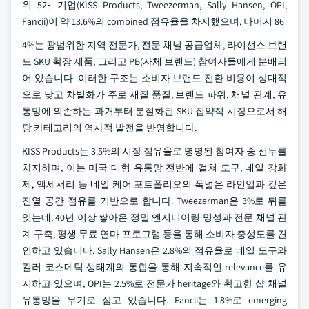
위 5개 기업(KISS Products, Tweezerman, Sally Hansen, OPI,
Fancii)이 약 13.6%의 combined 점유율을 차지했으며, 나머지 86
4%는 광범위한 지역 전문가, 전문 채널 공급업체, 라이선스 브랜
드 SKU 확장 제품, 그리고 PB(자체 브랜드) 참여자들에게 분배되
어 있습니다. 이러한 구조는 소비자 브랜드 전환 비용이 상대적
으로 낮고 차별화가 주로 재질 품질, 브랜드 파워, 채널 관계, 유
통망에 의존하는 과거부터 분절화된 SKU 집약적 시장으로서 해
당 카테고리의 역사적 발전을 반영합니다.
KISS Products는 3.5%의 시장 점유율로 명명된 참여자 중 선두를
차지하며, 이는 미국 대형 유통망 전반에 걸쳐 도구, 네일 강화
제, 액세서리 등 네일 케어 포트폴리오의 폭넓은 라인업과 깊은
진열 공간 점유를 기반으로 합니다. Tweezerman은 3%로 뒤를
잇는데, 40년 이상 쌓아온 정밀 엔지니어링 명성과 전문 채널 관
계 구축, 평생 무료 연마 프로그램 등을 통해 소비자 충성도를 견
인하고 있습니다. Sally Hansen은 2.8%의 점유율로 네일 도구와
컬러 코스메틱 생태계의 통합을 통해 지속적인 relevance를 유
지하고 있으며, OPI는 2.5%로 전문가 heritage와 확고한 샵 채널
유통망을 무기로 삼고 있습니다. Fancii는 1.8%로 emerging