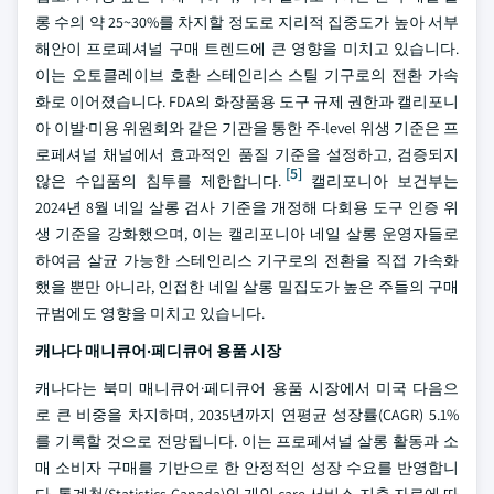
롱 수의 약 25~30%를 차지할 정도로 지리적 집중도가 높아 서부
해안이 프로페셔널 구매 트렌드에 큰 영향을 미치고 있습니다.
이는 오토클레이브 호환 스테인리스 스틸 기구로의 전환 가속
화로 이어졌습니다. FDA의 화장품용 도구 규제 권한과 캘리포니
아 이발·미용 위원회와 같은 기관을 통한 주-level 위생 기준은 프
로페셔널 채널에서 효과적인 품질 기준을 설정하고, 검증되지
[5]
않은 수입품의 침투를 제한합니다.
캘리포니아 보건부는
2024년 8월 네일 살롱 검사 기준을 개정해 다회용 도구 인증 위
생 기준을 강화했으며, 이는 캘리포니아 네일 살롱 운영자들로
하여금 살균 가능한 스테인리스 기구로의 전환을 직접 가속화
했을 뿐만 아니라, 인접한 네일 살롱 밀집도가 높은 주들의 구매
규범에도 영향을 미치고 있습니다.
캐나다 매니큐어·페디큐어 용품 시장
캐나다는 북미 매니큐어·페디큐어 용품 시장에서 미국 다음으
로 큰 비중을 차지하며, 2035년까지 연평균 성장률(CAGR) 5.1%
를 기록할 것으로 전망됩니다. 이는 프로페셔널 살롱 활동과 소
매 소비자 구매를 기반으로 한 안정적인 성장 수요를 반영합니