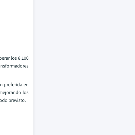
erar los 8.100
ransformadores
ón preferida en
 mejorando los
odo previsto.