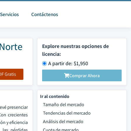
Servicios
Contáctenos
 Norte
Explore nuestras opciones de
licencia:
A partir de: $1,950
F Gratis
Comprar Ahora
Ir al contenido
Tamaño del mercado
revé presenciar
Tendencias del mercado
Con crecientes
Análisis del mercado
n y eficiencia
o las pérdidas
Cuota de mercado