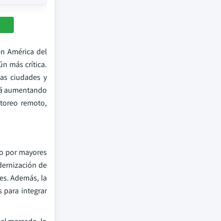
en América del
n más crítica.
las ciudades y
está aumentando
itoreo remoto,
do por mayores
odernización de
es. Además, la
 para integrar