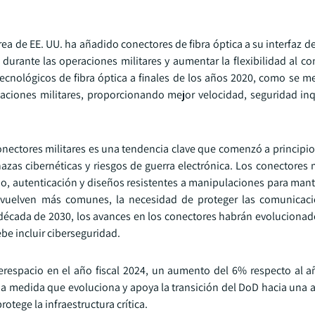
érea de EE. UU. ha añadido conectores de fibra óptica a su interfaz 
durante las operaciones militares y aumentar la flexibilidad al c
ecnológicos de fibra óptica a finales de los años 2020, como se m
caciones militares, proporcionando mejor velocidad, seguridad in
conectores militares es una tendencia clave que comenzó a principi
as cibernéticas y riesgos de guerra electrónica. Los conectores m
do, autenticación y diseños resistentes a manipulaciones para mant
 vuelven más comunes, la necesidad de proteger las comunicaci
 década de 2030, los avances en los conectores habrán evoluciona
be incluir ciberseguridad.
erespacio en el año fiscal 2024, un aumento del 6% respecto al añ
 a medida que evoluciona y apoya la transición del DoD hacia una a
rotege la infraestructura crítica.