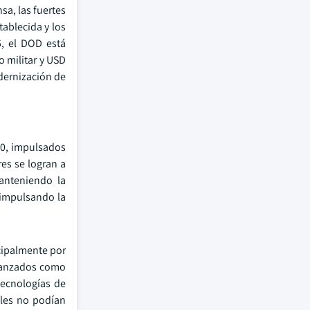
sa, las fuertes
tablecida y los
5, el DOD está
 militar y USD
odernización de
00, impulsados
res se logran a
anteniendo la
 impulsando la
ncipalmente por
avanzados como
tecnologías de
ales no podían