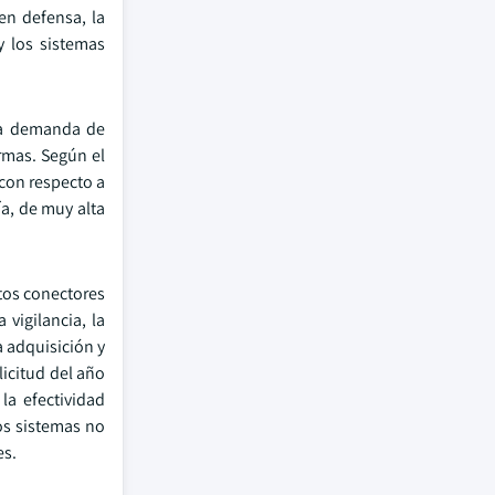
en defensa, la
y los sistemas
 la demanda de
rmas. Según el
 con respecto a
a, de muy alta
stos conectores
 vigilancia, la
a adquisición y
licitud del año
la efectividad
los sistemas no
es.