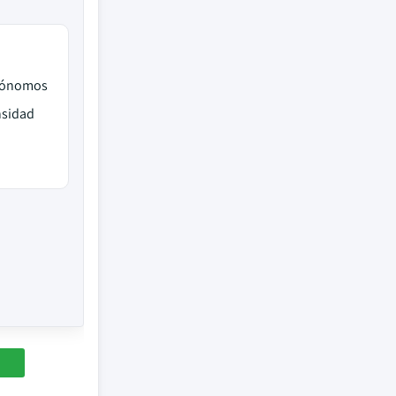
utónomos
nsidad