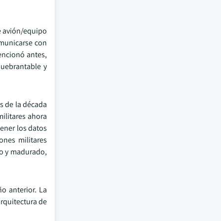
de avión/equipo
omunicarse con
encionó antes,
quebrantable y
os de la década
ilitares ahora
ener los datos
ones militares
do y madurado,
o anterior. La
rquitectura de