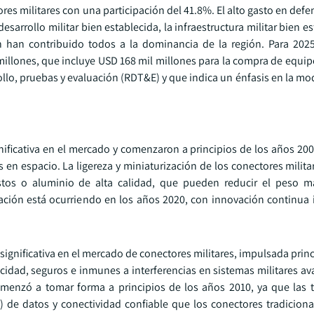
s militares con una participación del 41.8%. El alto gasto en defen
esarrollo militar bien establecida, la infraestructura militar bien es
ón han contribuido todos a la dominancia de la región. Para 202
illones, que incluye USD 168 mil millones para la compra de equipo
ollo, pruebas y evaluación (RDT&E) y que indica un énfasis en la m
gnificativa en el mercado y comenzaron a principios de los años 20
es en espacio. La ligereza y miniaturización de los conectores milita
tos o aluminio de alta calidad, que pueden reducir el peso m
ización está ocurriendo en los años 2020, con innovación continua
significativa en el mercado de conectores militares, impulsada pri
ocidad, seguros e inmunes a interferencias en sistemas militares 
omenzó a tomar forma a principios de los años 2010, ya que las 
) de datos y conectividad confiable que los conectores tradicion