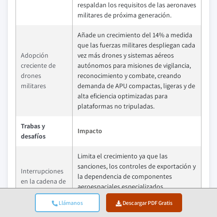
respaldan los requisitos de las aeronaves
militares de próxima generación.
Añade un crecimiento del 14% a medida
que las fuerzas militares despliegan cada
Adopción
vez más drones y sistemas aéreos
creciente de
autónomos para misiones de vigilancia,
drones
reconocimiento y combate, creando
militares
demanda de APU compactas, ligeras y de
alta eficiencia optimizadas para
plataformas no tripuladas.
Trabas y
Impacto
desafíos
Limita el crecimiento ya que las
sanciones, los controles de exportación y
Interrupciones
la dependencia de componentes
en la cadena de
aeroespaciales especializados
suministro y
interrumpen las cadenas de suministro
restricciones
Llámanos
Descargar PDF Gratis
globales, afectando los plazos de
comerciales
producción y el acceso a la tecnología