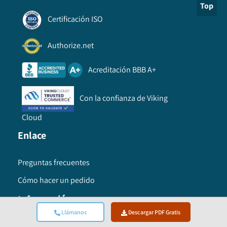
Top
Certificación ISO
Authorize.net
Acreditación BBB A+
Con la confianza de Viking
Cloud
Enlace
Preguntas frecuentes
Cómo hacer un pedido
Información
Llámanos
Descargar PDF Gratis
Condiciones de uso