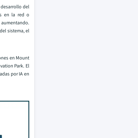
desarrollo del
s en la red o
tá aumentando.
del sistema, el
lones en Mount
vation Park. El
adas por IA en