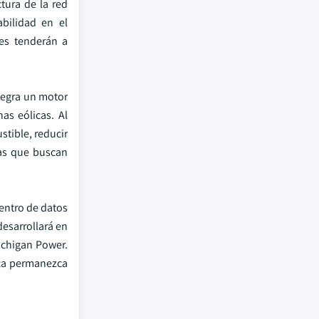
tura de la red
abilidad en el
es tenderán a
ntegra un motor
as eólicas. Al
tible, reducir
sas que buscan
entro de datos
desarrollará en
ichigan Power.
ica permanezca