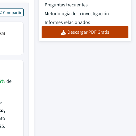
Preguntas frecuentes
Compartir
Metodología de la investigación
Informes relacionados
Descargar PDF Gratis
35)
5%
de
e
co,
nto
25.