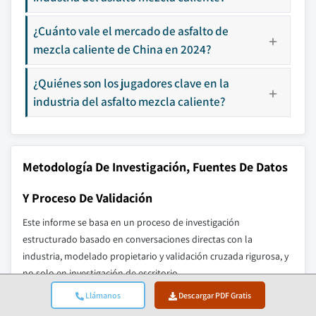
¿Cuánto vale el mercado de asfalto de
mezcla caliente de China en 2024?
¿Quiénes son los jugadores clave en la
industria del asfalto mezcla caliente?
Metodología De Investigación, Fuentes De Datos
Y Proceso De Validación
Este informe se basa en un proceso de investigación
estructurado basado en conversaciones directas con la
industria, modelado propietario y validación cruzada rigurosa, y
no solo en investigación de escritorio.
Llámanos
Descargar PDF Gratis
Nuestro Proceso De Investigación De 6 Pasos