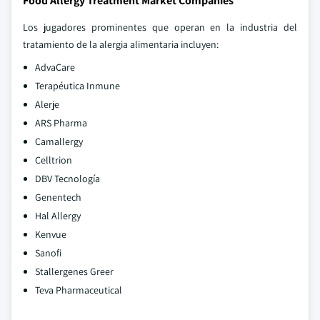
Food Allergy Treatment Market Companies
Los jugadores prominentes que operan en la industria del
tratamiento de la alergia alimentaria incluyen:
AdvaCare
Terapéutica Inmune
Alerje
ARS Pharma
Camallergy
Celltrion
DBV Tecnología
Genentech
Hal Allergy
Kenvue
Sanofi
Stallergenes Greer
Teva Pharmaceutical