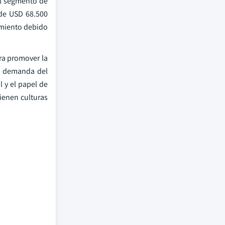
El segmento de
 de USD 68.500
imiento debido
ra promover la
la demanda del
 y el papel de
ienen culturas