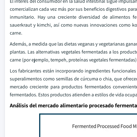
El interés del consumidor en la salud intestinal sigue impul
comercializan cada vez más por sus beneficios digestivos para l
inmunitario. Hay una creciente diversidad de alimentos fe
sauerkraut y kimchi, así como nuevas innovaciones como ko
carne.
Además, a medida que las dietas veganas y vegetarianas gan
plantas. Las alternativas vegetales fermentadas a los producto
carne (por ejemplo, tempeh, proteínas vegetales fermentadas) 
Los fabricantes están incorporando ingredientes funcionales 
superalimentos como semillas de cúrcuma o chia, que ofrecen 
mercado creciente para productos fermentados convenientes
fermentados. Estos productos atienden a estilos de vida ocu
Análisis del mercado alimentario procesado ferment