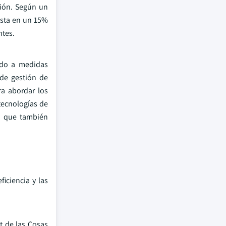
ción. Según un
asta en un 15%
ntes.
ndo a medidas
 de gestión de
ra abordar los
tecnologías de
no que también
ficiencia y las
t de las Cosas