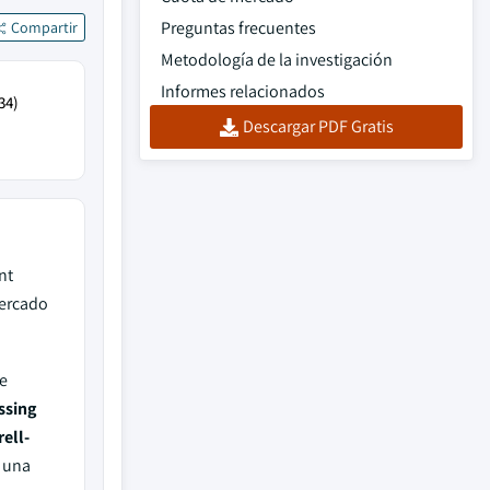
Preguntas frecuentes
Compartir
Metodología de la investigación
Informes relacionados
34)
Descargar PDF Gratis
nt
mercado
e
ssing
ell-
 una