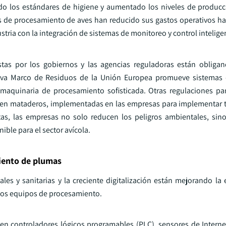
evado los estándares de higiene y aumentado los niveles de produc
tas de procesamiento de aves han reducido sus gastos operativos h
tria con la integración de sistemas de monitoreo y control intelige
stas por los gobiernos y las agencias reguladoras están obliga
ctiva Marco de Residuos de la Unión Europea promueve sistemas
n maquinaria de procesamiento sofisticada. Otras regulaciones pa
 en mataderos, implementadas en las empresas para implementar 
tas, las empresas no solo reducen los peligros ambientales, si
ble para el sector avícola.
iento de plumas
es y sanitarias y la creciente digitalización están mejorando la e
los equipos de procesamiento.
en controladores lógicos programables (PLC), sensores de Interne