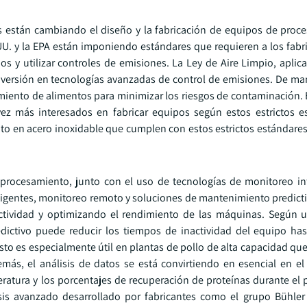
as están cambiando el diseño y la fabricación de equipos de proc
. y la EPA están imponiendo estándares que requieren a los fabric
s y utilizar controles de emisiones. La Ley de Aire Limpio, aplica
nversión en tecnologías avanzadas de control de emisiones. De mane
miento de alimentos para minimizar los riesgos de contaminación. 
 vez más interesados en fabricar equipos según estos estrictos e
o en acero inoxidable que cumplen con estos estrictos estándares
 procesamiento, junto con el uso de tecnologías de monitoreo int
eligentes, monitoreo remoto y soluciones de mantenimiento predicti
nactividad y optimizando el rendimiento de las máquinas. Según 
redictivo puede reducir los tiempos de inactividad del equipo h
o es especialmente útil en plantas de pollo de alta capacidad que
demás, el análisis de datos se está convirtiendo en esencial en e
atura y los porcentajes de recuperación de proteínas durante el
sis avanzado desarrollado por fabricantes como el grupo Bühler