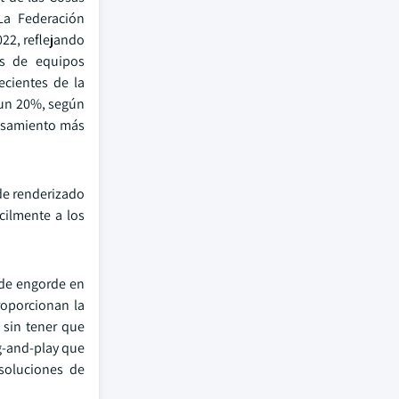
La Federación
22, reflejando
os de equipos
ecientes de la
 un 20%, según
cesamiento más
de renderizado
ilmente a los
 de engorde en
roporcionan la
 sin tener que
g-and-play que
soluciones de