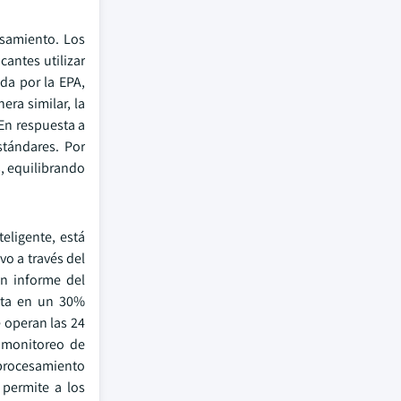
esamiento. Los
antes utilizar
da por la EPA,
ra similar, la
En respuesta a
stándares. Por
, equilibrando
eligente, está
vo a través del
un informe del
asta en un 30%
 operan las 24
l monitoreo de
 procesamiento
 permite a los