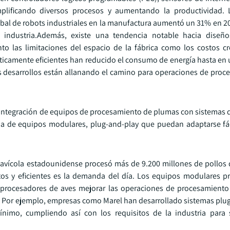
mplificando diversos procesos y aumentando la productividad. 
obal de robots industriales en la manufactura aumentó un 31% en 20
 industria.Además, existe una tendencia notable hacia diseñ
o las limitaciones del espacio de la fábrica como los costos cr
ticamente eficientes han reducido el consumo de energía hasta en
os desarrollos están allanando el camino para operaciones de pro
e integración de equipos de procesamiento de plumas con sistemas 
 de equipos modulares, plug-and-play que puedan adaptarse fác
ia avícola estadounidense procesó más de 9.200 millones de pollos
os y eficientes es la demanda del día. Los equipos modulares p
os procesadores de aves mejorar las operaciones de procesamiento
te. Por ejemplo, empresas como Marel han desarrollado sistemas plu
imo, cumpliendo así con los requisitos de la industria para 