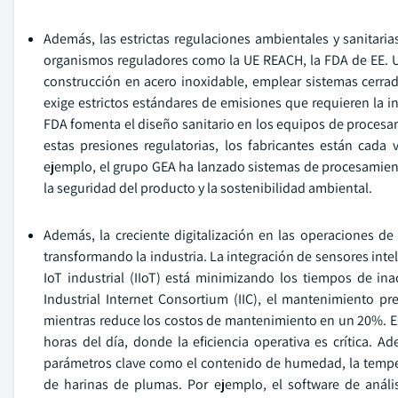
Además, las estrictas regulaciones ambientales y sanitari
organismos reguladores como la UE REACH, la FDA de EE. UU
construcción en acero inoxidable, emplear sistemas cerrado
exige estrictos estándares de emisiones que requieren la i
FDA fomenta el diseño sanitario en los equipos de procesa
estas presiones regulatorias, los fabricantes están cada
ejemplo, el grupo GEA ha lanzado sistemas de procesamient
la seguridad del producto y la sostenibilidad ambiental.
Además, la creciente digitalización en las operaciones de
transformando la industria. La integración de sensores int
IoT industrial (IIoT) está minimizando los tiempos de i
Industrial Internet Consortium (IIC), el mantenimiento p
mientras reduce los costos de mantenimiento en un 20%. Est
horas del día, donde la eficiencia operativa es crítica. A
parámetros clave como el contenido de humedad, la temper
de harinas de plumas. Por ejemplo, el software de análi