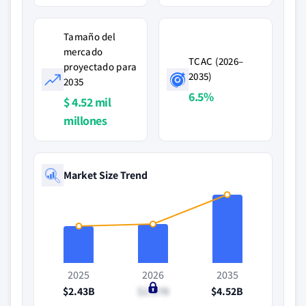
Tamaño del
mercado
TCAC (2026–
proyectado para
2035)
2035
6.5%
$ 4.52 mil
millones
Market Size Trend
2025
2026
2035
$2.43B
$2.57B
$4.52B