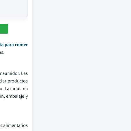
sta para comer
as.
onsumidor. Las
ciar productos
o. La industria
ón, embalaje y
s alimentarios