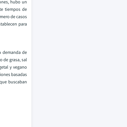
iones, hubo un
te tiempos de
úmero de casos
stablecen para
la demanda de
 de grasa, sal
getal y vegano
ciones basadas
 que buscaban